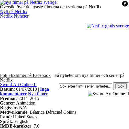
Översikt över de nyaste filmerna och serierna på Netflix
Nytt på Netflix
Netflix Nyheter
Följ Flixfilmer på Facebook
- Få nyheter om nya filmer och serier på
Netflix
Sword Art Online II
Datum:
01/07/2018 |
Inga
kommentarer
Nya filmer
Premiär
: 2014–2015
Genrer
: Animation
Regissör
: N/A
Medverkande
: Béatrice Déraciné Collins
Land
: United States
Språk
: English
IMDB-karakter
: 7.0