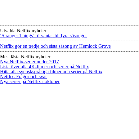
Utvalda Netflix nyheter
‘Stranger Things’ förväntas bli fyra säsonger
Netflix gör en tredje och sista säsong av Hemlock Grove
Mest lästa Netflix nyheter
Nya Netflix-serier under 2017
Lista över alla 4K-filmer och serier på Netflix
Hitta alla svenskspråkiga filmer och serier på Netflix
Netflix: Frågor och svar
Nya serier på Netflix i oktober