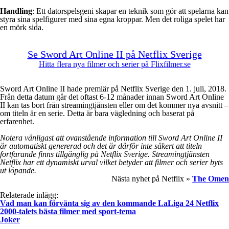
Handling
: Ett datorspelsgeni skapar en teknik som gör att spelarna kan
styra sina spelfigurer med sina egna kroppar. Men det roliga spelet har
en mörk sida.
Se Sword Art Online II på Netflix Sverige
Hitta flera nya filmer och serier på Flixfilmer.se
Sword Art Online II hade premiär på Netflix Sverige den 1. juli, 2018.
Från detta datum går det oftast 6-12 månader innan Sword Art Online
II kan tas bort från streamingtjänsten eller om det kommer nya avsnitt –
om titeln är en serie. Detta är bara vägledning och baserat på
erfarenhet.
Notera vänligast att ovanstående information till Sword Art Online II
är automatiskt genererad och det är därför inte säkert att titeln
fortfarande finns tillgänglig på Netflix Sverige. Streamingtjänsten
Netflix har ett dynamiskt urval vilket betyder att filmer och serier byts
ut löpande.
Nästa nyhet på Netflix »
The Omen
Relaterade inlägg:
Vad man kan förvänta sig av den kommande LaLiga 24 Netflix
2000-talets bästa filmer med sport-tema
Joker