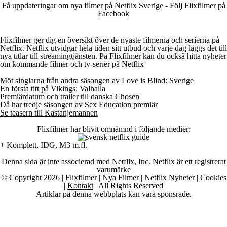
Få uppdateringar om nya filmer på Netflix Sverige - Följ Flixfilmer på
Facebook
Flixfilmer ger dig en översikt över de nyaste filmerna och serierna på
Netflix. Netflix utvidgar hela tiden sitt utbud och varje dag läggs det till
nya titlar till streamingtjänsten. På Flixfilmer kan du också hitta nyheter
om kommande filmer och tv-serier på Netflix
Möt singlarna från andra säsongen av Love is Blind: Sverige
En första titt på Vikings: Valhalla
Premiärdatum och trailer till danska Chosen
Då har tredje säsongen av Sex Education premiär
Se teasern till Kastanjemannen
Flixfilmer har blivit omnämnd i följande medier:
+ Komplett, IDG, M3 m.fl.
Denna sida är inte associerad med Netflix, Inc. Netflix är ett registrerat
varumärke
© Copyright 2026 |
Flixfilmer
|
Nya Filmer
|
Netflix Nyheter
|
Cookies
|
Kontakt
| All Rights Reserved
Artiklar på denna webbplats kan vara sponsrade.