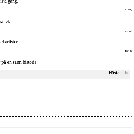
ista gång.
01/03
ället.
01/03
ckartister.
18/06
på en sann historia.
Nästa sida