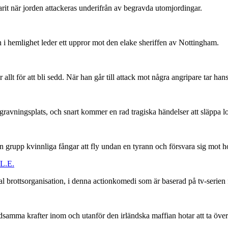
rit när jorden attackeras underifrån av begravda utomjordingar.
han i hemlighet leder ett uppror mot den elake sheriffen av Nottingham.
 för att bli sedd. När han går till attack mot några angripare tar han
avningsplats, och snart kommer en rad tragiska händelser att släppa lo
n grupp kvinnliga fångar att fly undan en tyrann och försvara sig mot h
L.E.
rottsorganisation, i denna actionkomedi som är baserad på tv-serien f
samma krafter inom och utanför den irländska maffian hotar att ta över