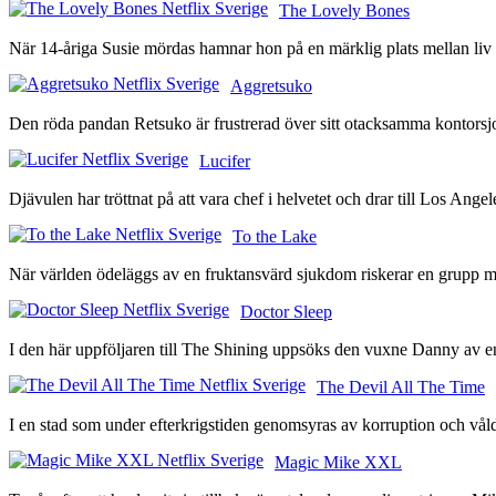
The Lovely Bones
När 14-åriga Susie mördas hamnar hon på en märklig plats mellan liv 
Aggretsuko
Den röda pandan Retsuko är frustrerad över sitt otacksamma kontorsj
Lucifer
Djävulen har tröttnat på att vara chef i helvetet och drar till Los Ang
To the Lake
När världen ödeläggs av en fruktansvärd sjukdom riskerar en grupp mä
Doctor Sleep
I den här uppföljaren till The Shining uppsöks den vuxne Danny av en 
The Devil All The Time
I en stad som under efterkrigstiden genomsyras av korruption och våld
Magic Mike XXL