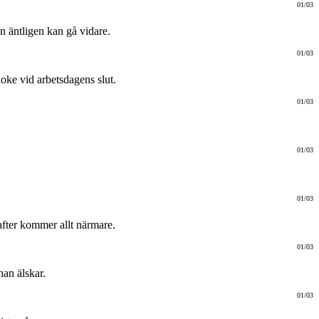
01/03
n äntligen kan gå vidare.
01/03
oke vid arbetsdagens slut.
01/03
01/03
01/03
after kommer allt närmare.
01/03
han älskar.
01/03