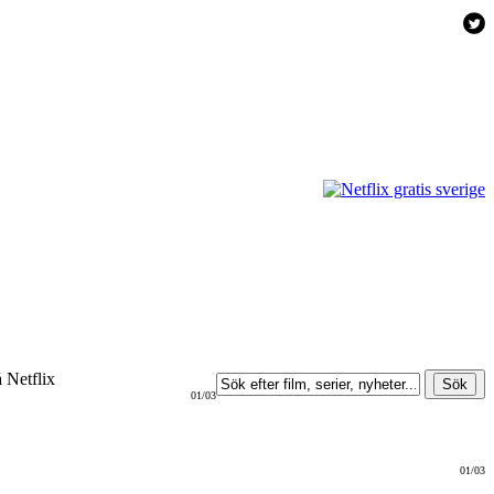
å Netflix
01/03
01/03