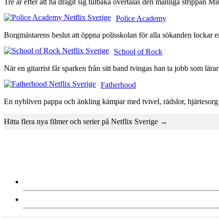
Tre år efter att ha dragit sig tillbaka övertalas den manliga strippan 
Police Academy
Borgmästarens beslut att öppna polisskolan för alla sökanden lockar en
School of Rock
När en gitarrist får sparken från sitt band tvingas han ta jobb som lärarv
Fatherhood
En nybliven pappa och änkling kämpar med tvivel, rädslor, hjärtesorg 
Hitta flera nya filmer och serier på Netflix Sverige →