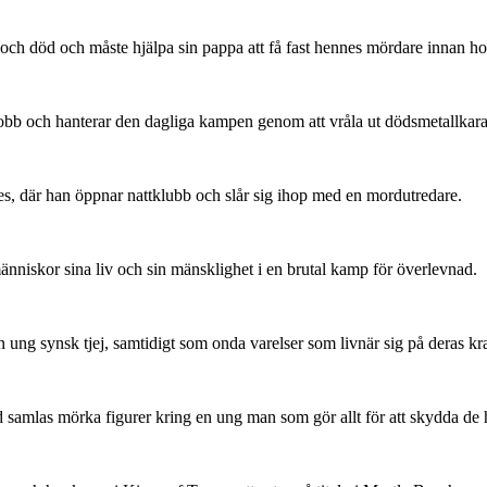
och död och måste hjälpa sin pappa att få fast hennes mördare innan ho
obb och hanterar den dagliga kampen genom att vråla ut dödsmetallkara
eles, där han öppnar nattklubb och slår sig ihop med en mordutredare.
nniskor sina liv och sin mänsklighet i en brutal kamp för överlevnad.
ung synsk tjej, samtidigt som onda varelser som livnär sig på deras kr
 samlas mörka figurer kring en ung man som gör allt för att skydda de 