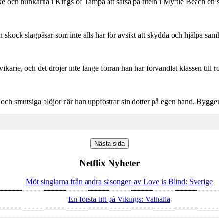
Mike och hunkarna i Kings of Tampa att satsa på titeln i Myrtle Beach en s
 skock slagpåsar som inte alls har för avsikt att skydda och hjälpa samh
ikarie, och det dröjer inte länge förrän han har förvandlat klassen till ro
och smutsiga blöjor när han uppfostrar sin dotter på egen hand. Bygger 
Nästa sida
Netflix Nyheter
Möt singlarna från andra säsongen av Love is Blind: Sverige
En första titt på Vikings: Valhalla