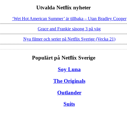
Utvalda Netflix nyheter
‘Wet Hot American Summer’ är tillbaka – Utan Bradley Cooper
Grace and Frankie säsong 3 på väg
Nya filmer och serier på Netflix Sverige (Vecka 21)
Populärt på Netflix Sverige
Soy Luna
The Originals
Outlander
Suits