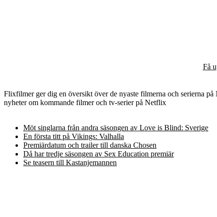
Få u
Flixfilmer ger dig en översikt över de nyaste filmerna och serierna på Ne
nyheter om kommande filmer och tv-serier på Netflix
Möt singlarna från andra säsongen av Love is Blind: Sverige
En första titt på Vikings: Valhalla
Premiärdatum och trailer till danska Chosen
Då har tredje säsongen av Sex Education premiär
Se teasern till Kastanjemannen