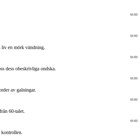
01/03
01/03
s liv en mörk vändning.
01/03
ss dess obeskrivliga ondska.
01/03
order av galningar.
01/03
rån 60-talet.
01/03
 kontrollen.