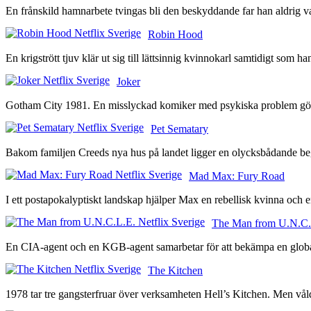
En frånskild hamnarbete tvingas bli den beskyddande far han aldrig va
Robin Hood
En krigstrött tjuv klär ut sig till lättsinnig kvinnokarl samtidigt som 
Joker
Gotham City 1981. En misslyckad komiker med psykiska problem gör allt
Pet Sematary
Bakom familjen Creeds nya hus på landet ligger en olycksbådande begr
Mad Max: Fury Road
I ett postapokalyptiskt landskap hjälper Max en rebellisk kvinna och e
The Man from U.N.C.
En CIA-agent och en KGB-agent samarbetar för att bekämpa en global b
The Kitchen
1978 tar tre gangsterfruar över verksamheten Hell’s Kitchen. Men våld