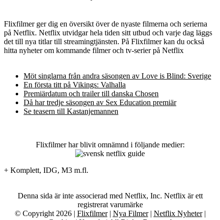
Flixfilmer ger dig en översikt över de nyaste filmerna och serierna
på Netflix. Netflix utvidgar hela tiden sitt utbud och varje dag läggs
det till nya titlar till streamingtjänsten. På Flixfilmer kan du också
hitta nyheter om kommande filmer och tv-serier på Netflix
Möt singlarna från andra säsongen av Love is Blind: Sverige
En första titt på Vikings: Valhalla
Premiärdatum och trailer till danska Chosen
Då har tredje säsongen av Sex Education premiär
Se teasern till Kastanjemannen
Flixfilmer har blivit omnämnd i följande medier:
+ Komplett, IDG, M3 m.fl.
Denna sida är inte associerad med Netflix, Inc. Netflix är ett
registrerat varumärke
© Copyright 2026 |
Flixfilmer
|
Nya Filmer
|
Netflix Nyheter
|