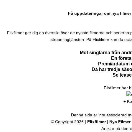
Få uppdateringar om nya filmer 
Flixfilmer ger dig en översikt över de nyaste filmerna och serierna på N
streamingtjänsten. På Flixfilmer kan du ock
Möt singlarna från and
En första 
Premiärdatum o
Då har tredje säs
Se tease
Flixfilmer har 
+ Ko
Denna sida är inte associerad med
© Copyright 2026 |
Flixfilmer
|
Nya Filmer
Artiklar på den