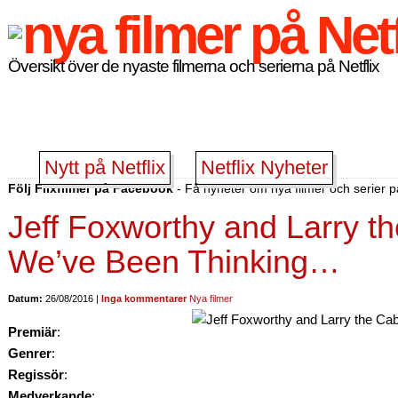
Översikt över de nyaste filmerna och serierna på Netflix
Nytt på Netflix
Netflix Nyheter
Följ Flixfilmer på Facebook
- Få nyheter om nya filmer och serier på
Jeff Foxworthy and Larry t
We’ve Been Thinking…
Datum:
26/08/2016 |
Inga kommentarer
Nya filmer
Premiär
:
Genrer
:
Regissör
:
Medverkande
: