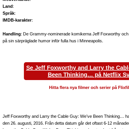
Land
:
Språk
:
IMDB-karakter
:
Handling
: De Grammy-nominerade komikerna Jeff Foxworthy och L
på sin särpräglade humor inför fulla hus i Minneapolis.
Se Jeff Foxworthy and Larry the Cab
Been Thinking… på Netflix Sv
Hitta flera nya filmer och serier på Flixf
Jeff Foxworthy and Larry the Cable Guy: We’ve Been Thinking… had
den 26. augusti, 2016. Från detta datum går det oftast 6-12 månade