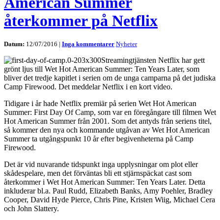
American Summer
återkommer på Netflix
Datum:
12/07/2016 |
Inga kommentarer
Nyheter
Streamingtjänsten Netflix har gett
grönt ljus till Wet Hot American Summer: Ten Years Later, som
bliver det tredje kapitlet i serien om de unga camparna på det judiska
Camp Firewood. Det meddelar Netflix i en kort video.
Tidigare i år hade Netflix premiär på serien Wet Hot American
Summer: First Day Of Camp, som var en föregångare till filmen Wet
Hot American Summer från 2001. Som det antyds från seriens titel,
så kommer den nya och kommande utgåvan av Wet Hot American
Summer ta utgångspunkt 10 år efter begivenheterna på Camp
Firewood.
Det är vid nuvarande tidspunkt inga upplysningar om plot eller
skådespelare, men det förväntas bli ett stjärnspäckat cast som
återkommer i Wet Hot American Summer: Ten Years Later. Detta
inkluderar bl.a. Paul Rudd, Elizabeth Banks, Amy Poehler, Bradley
Cooper, David Hyde Pierce, Chris Pine, Kristen Wiig, Michael Cera
och John Slattery.