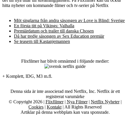
det till nya titlar till streamingtjänsten. På Flixfilmer kan du också
hitta nyheter om kommande filmer och tv-serier på Netflix
Möt singlarna från andra säsongen av Love is Blind: Sverige
En första titt på Vikings: Valhalla
Premiärdatum och trailer till danska Chosen
Då har tredje säsongen av Sex Education premiär
Se teasern till Kastanjemannen
Flixfilmer har blivit omnämnd i följande medier:
+ Komplett, IDG, M3 m.fl.
Denna sida är inte associerad med Netflix, Inc. Netflix är ett
registrerat varumärke
© Copyright 2026 |
Flixfilmer
|
Nya Filmer
|
Netflix Nyheter
|
Cookies
|
Kontakt
| All Rights Reserved
Artiklar på denna webbplats kan vara sponsrade.