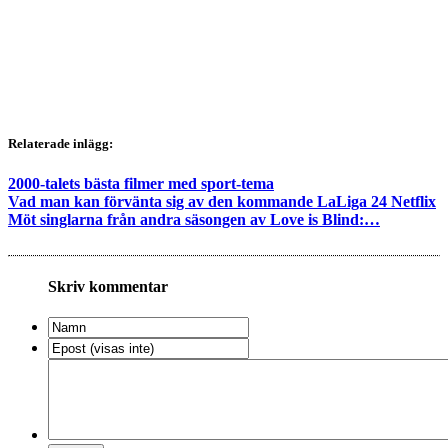
Relaterade inlägg:
2000-talets bästa filmer med sport-tema
Vad man kan förvänta sig av den kommande LaLiga 24 Netflix
Möt singlarna från andra säsongen av Love is Blind:…
Skriv kommentar