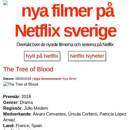
Översikt över de nyaste filmerna och serierna på Netflix
Nytt på Netflix
Netflix Nyheter
The Tree of Blood
Datum:
08/02/2019 |
Inga kommentarer
Nya filmer
Premiär
: 2018
Genrer
: Drama
Regissör
: Julio Medem
Medverkande
: Álvaro Cervantes, Úrsula Corberó, Patricia López
Arnaiz
Land
: France, Spain