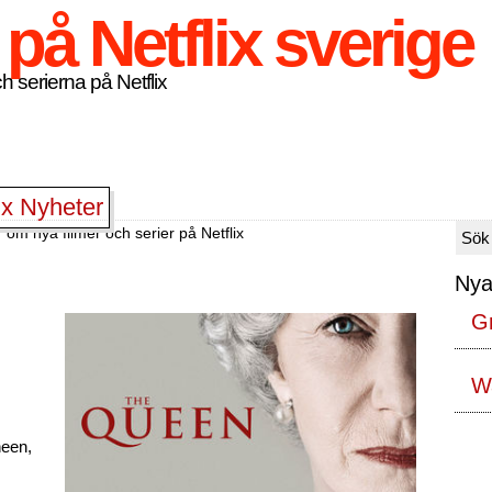
h serierna på Netflix
ix Nyheter
 om nya filmer och serier på Netflix
Nya
G
Wa
heen,