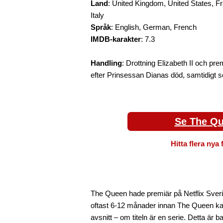
Land
: United Kingdom, United States, F
Italy
Språk
: English, German, French
IMDB-karakter
: 7.3
Handling
: Drottning Elizabeth II och pr
efter Prinsessan Dianas död, samtidigt s
Se The Qu
Hitta flera nya 
The Queen hade premiär på Netflix Sveri
oftast 6-12 månader innan The Queen kan
avsnitt – om titeln är en serie. Detta är 