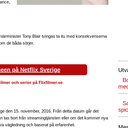
rance,
emiärminister Tony Blair tvingas ta itu med konsekvenserna
om de båda sörjer.
een på Netflix Sverige
Utv
Bo
filmer och serier på Flixfilmer.se
med
S
spio
ge den 15. november, 2016. Från detta datum går det
 tas bort från streamingtjänsten eller om det kommer nya
bara vägledning och baserat på erfarenhet.
Mes