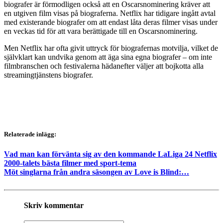
biografer är förmodligen också att en Oscarsnominering kräver att
en utgiven film visas på biograferna. Netflix har tidigare ingått avtal
med existerande biografer om att endast låta deras filmer visas under
en veckas tid för att vara berättigade till en Oscarsnominering.
Men Netflix har ofta givit uttryck för biografernas motvilja, vilket de
självklart kan undvika genom att äga sina egna biografer – om inte
filmbranschen och festivalerna hädanefter väljer att bojkotta alla
streamingtjänstens biografer.
Relaterade inlägg:
Vad man kan förvänta sig av den kommande LaLiga 24 Netflix
2000-talets bästa filmer med sport-tema
Möt singlarna från andra säsongen av Love is Blind:…
Skriv kommentar