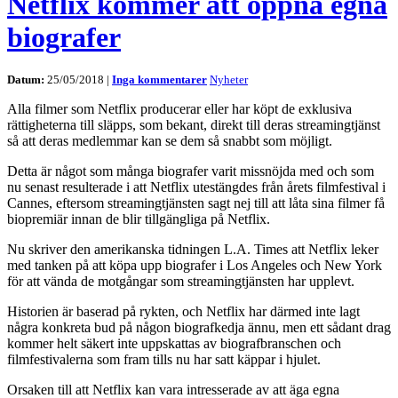
Netflix kommer att öppna egna
biografer
Datum:
25/05/2018 |
Inga kommentarer
Nyheter
Alla filmer som Netflix producerar eller har köpt de exklusiva
rättigheterna till släpps, som bekant, direkt till deras streamingtjänst
så att deras medlemmar kan se dem så snabbt som möjligt.
Detta är något som många biografer varit missnöjda med och som
nu senast resulterade i att Netflix utestängdes från årets filmfestival i
Cannes, eftersom streamingtjänsten sagt nej till att låta sina filmer få
biopremiär innan de blir tillgängliga på Netflix.
Nu skriver den amerikanska tidningen L.A. Times att Netflix leker
med tanken på att köpa upp biografer i Los Angeles och New York
för att vända de motgångar som streamingtjänsten har upplevt.
Historien är baserad på rykten, och Netflix har därmed inte lagt
några konkreta bud på någon biografkedja ännu, men ett sådant drag
kommer helt säkert inte uppskattas av biografbranschen och
filmfestivalerna som fram tills nu har satt käppar i hjulet.
Orsaken till att Netflix kan vara intresserade av att äga egna