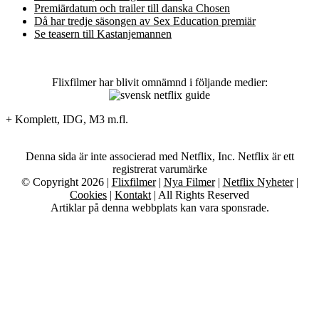
Premiärdatum och trailer till danska Chosen
Då har tredje säsongen av Sex Education premiär
Se teasern till Kastanjemannen
Flixfilmer har blivit omnämnd i följande medier:
+ Komplett, IDG, M3 m.fl.
Denna sida är inte associerad med Netflix, Inc. Netflix är ett
registrerat varumärke
© Copyright 2026 |
Flixfilmer
|
Nya Filmer
|
Netflix Nyheter
|
Cookies
|
Kontakt
| All Rights Reserved
Artiklar på denna webbplats kan vara sponsrade.