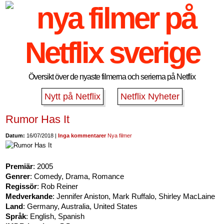
Översikt över de nyaste filmerna och serierna på Netflix
Nytt på Netflix
Netflix Nyheter
Rumor Has It
Datum:
16/07/2018 |
Inga kommentarer
Nya filmer
Premiär
: 2005
Genrer
: Comedy, Drama, Romance
Regissör
: Rob Reiner
Medverkande
: Jennifer Aniston, Mark Ruffalo, Shirley MacLaine
Land
: Germany, Australia, United States
Språk
: English, Spanish