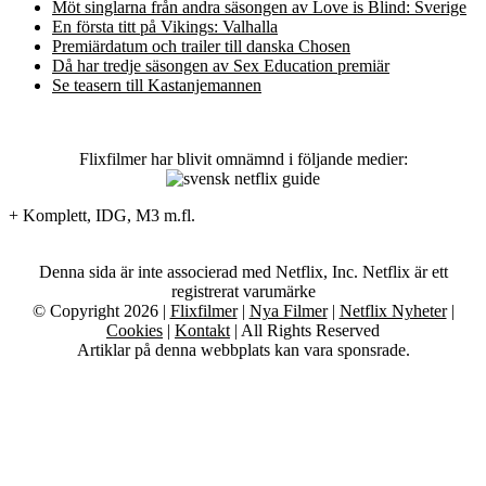
Möt singlarna från andra säsongen av Love is Blind: Sverige
En första titt på Vikings: Valhalla
Premiärdatum och trailer till danska Chosen
Då har tredje säsongen av Sex Education premiär
Se teasern till Kastanjemannen
Flixfilmer har blivit omnämnd i följande medier:
+ Komplett, IDG, M3 m.fl.
Denna sida är inte associerad med Netflix, Inc. Netflix är ett
registrerat varumärke
© Copyright 2026 |
Flixfilmer
|
Nya Filmer
|
Netflix Nyheter
|
Cookies
|
Kontakt
| All Rights Reserved
Artiklar på denna webbplats kan vara sponsrade.