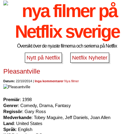
Översikt över de nyaste filmerna och serierna på Netflix
Nytt på Netflix
Netflix Nyheter
Pleasantville
Datum:
22/10/2014 |
Inga kommentarer
Nya filmer
Premiär
: 1998
Genrer
: Comedy, Drama, Fantasy
Regissör
: Gary Ross
Medverkande
: Tobey Maguire, Jeff Daniels, Joan Allen
Land
: United States
Språk
: English