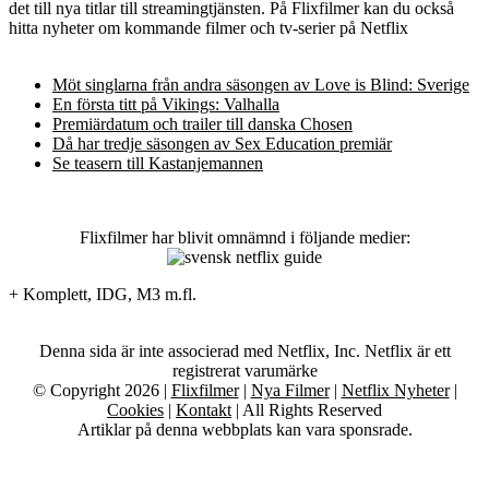
det till nya titlar till streamingtjänsten. På Flixfilmer kan du också
hitta nyheter om kommande filmer och tv-serier på Netflix
Möt singlarna från andra säsongen av Love is Blind: Sverige
En första titt på Vikings: Valhalla
Premiärdatum och trailer till danska Chosen
Då har tredje säsongen av Sex Education premiär
Se teasern till Kastanjemannen
Flixfilmer har blivit omnämnd i följande medier:
+ Komplett, IDG, M3 m.fl.
Denna sida är inte associerad med Netflix, Inc. Netflix är ett
registrerat varumärke
© Copyright 2026 |
Flixfilmer
|
Nya Filmer
|
Netflix Nyheter
|
Cookies
|
Kontakt
| All Rights Reserved
Artiklar på denna webbplats kan vara sponsrade.