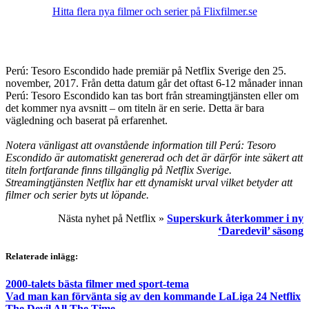
Hitta flera nya filmer och serier på Flixfilmer.se
Perú: Tesoro Escondido hade premiär på Netflix Sverige den 25.
november, 2017. Från detta datum går det oftast 6-12 månader innan
Perú: Tesoro Escondido kan tas bort från streamingtjänsten eller om
det kommer nya avsnitt – om titeln är en serie. Detta är bara
vägledning och baserat på erfarenhet.
Notera vänligast att ovanstående information till Perú: Tesoro
Escondido är automatiskt genererad och det är därför inte säkert att
titeln fortfarande finns tillgänglig på Netflix Sverige.
Streamingtjänsten Netflix har ett dynamiskt urval vilket betyder att
filmer och serier byts ut löpande.
Nästa nyhet på Netflix »
Superskurk återkommer i ny
‘Daredevil’ säsong
Relaterade inlägg:
2000-talets bästa filmer med sport-tema
Vad man kan förvänta sig av den kommande LaLiga 24 Netflix
The Devil All The Time