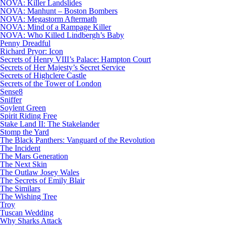
NOVA: Killer Landslides
NOVA: Manhunt – Boston Bombers
NOVA: Megastorm Aftermath
NOVA: Mind of a Rampage Killer
NOVA: Who Killed Lindbergh’s Baby
Penny Dreadful
Richard Pryor: Icon
Secrets of Henry VIII’s Palace: Hampton Court
Secrets of Her Majesty’s Secret Service
Secrets of Highclere Castle
Secrets of the Tower of London
Sense8
Sniffer
Soylent Green
Spirit Riding Free
Stake Land II: The Stakelander
Stomp the Yard
The Black Panthers: Vanguard of the Revolution
The Incident
The Mars Generation
The Next Skin
The Outlaw Josey Wales
The Secrets of Emily Blair
The Similars
The Wishing Tree
Troy
Tuscan Wedding
Why Sharks Attack