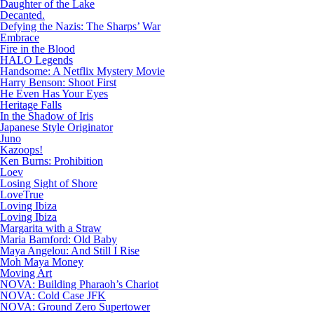
Daughter of the Lake
Decanted.
Defying the Nazis: The Sharps’ War
Embrace
Fire in the Blood
HALO Legends
Handsome: A Netflix Mystery Movie
Harry Benson: Shoot First
He Even Has Your Eyes
Heritage Falls
In the Shadow of Iris
Japanese Style Originator
Juno
Kazoops!
Ken Burns: Prohibition
Loev
Losing Sight of Shore
LoveTrue
Loving Ibiza
Loving Ibiza
Margarita with a Straw
Maria Bamford: Old Baby
Maya Angelou: And Still I Rise
Moh Maya Money
Moving Art
NOVA: Building Pharaoh’s Chariot
NOVA: Cold Case JFK
NOVA: Ground Zero Supertower