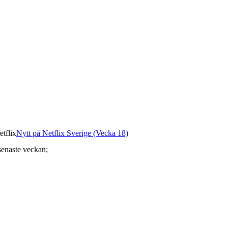
etflix
Nytt på Netflix Sverige (Vecka 18)
senaste veckan;