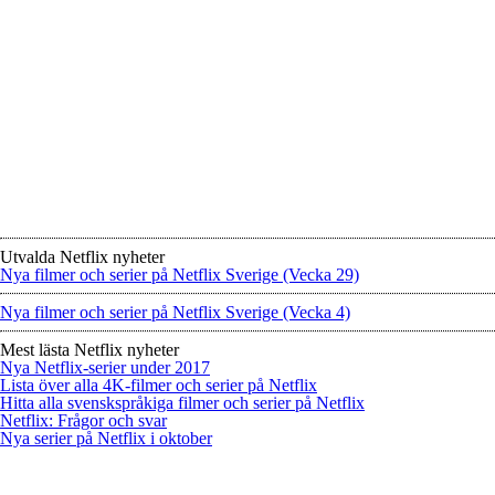
Utvalda Netflix nyheter
Nya filmer och serier på Netflix Sverige (Vecka 29)
Nya filmer och serier på Netflix Sverige (Vecka 4)
Mest lästa Netflix nyheter
Nya Netflix-serier under 2017
Lista över alla 4K-filmer och serier på Netflix
Hitta alla svenskspråkiga filmer och serier på Netflix
Netflix: Frågor och svar
Nya serier på Netflix i oktober