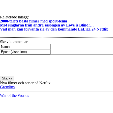
Relaterade inlägg:
2000-talets bästa filmer med sport-tema
Möt singlarna från andra säsongen av Love is Blind:…
Vad man kan förvänta sig av den kommande LaLiga 24 Netflix
Skriv kommentar
Nya filmer och serier på Netflix
Gremlins
War of the Worlds