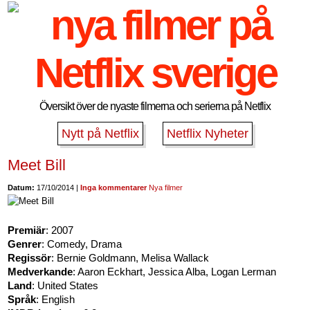
Översikt över de nyaste filmerna och serierna på Netflix
Nytt på Netflix
Netflix Nyheter
Meet Bill
Datum:
17/10/2014 |
Inga kommentarer
Nya filmer
Premiär
: 2007
Genrer
: Comedy, Drama
Regissör
: Bernie Goldmann, Melisa Wallack
Medverkande
: Aaron Eckhart, Jessica Alba, Logan Lerman
Land
: United States
Språk
: English