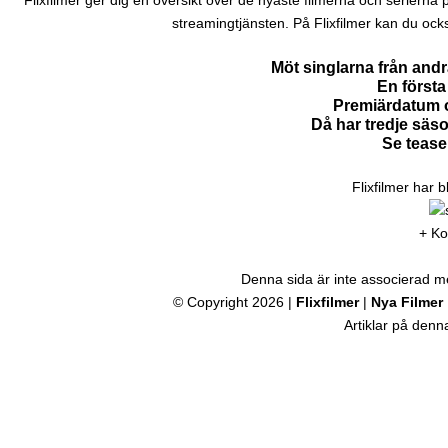
Flixfilmer ger dig en översikt över de nyaste filmerna och serierna på N
streamingtjänsten. På Flixfilmer kan du ock
Möt singlarna från and
En första 
Premiärdatum o
Då har tredje säs
Se tease
Flixfilmer har 
+ Ko
Denna sida är inte associerad med
© Copyright 2026 |
Flixfilmer
|
Nya Filmer
Artiklar på den