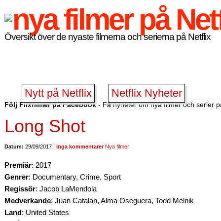
Översikt över de nyaste filmerna och serierna på Netflix
Nytt på Netflix
Netflix Nyheter
Följ Flixfilmer på Facebook
- Få nyheter om nya filmer och serier på
Long Shot
Datum:
29/09/2017 |
Inga kommentarer
Nya filmer
Premiär
: 2017
Genrer
: Documentary, Crime, Sport
Regissör
: Jacob LaMendola
Medverkande
: Juan Catalan, Alma Oseguera, Todd Melnik
Land
: United States