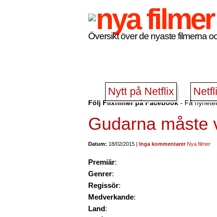
Översikt över de nyaste filmerna oc
Nytt på Netflix
Netfl
Följ Flixfilmer på Facebook
- Få nyheter
Gudarna måste v
Datum:
18/02/2015 |
Inga kommentarer
Nya filmer
Premiär
:
Genrer
:
Regissör
:
Medverkande
:
Land
: