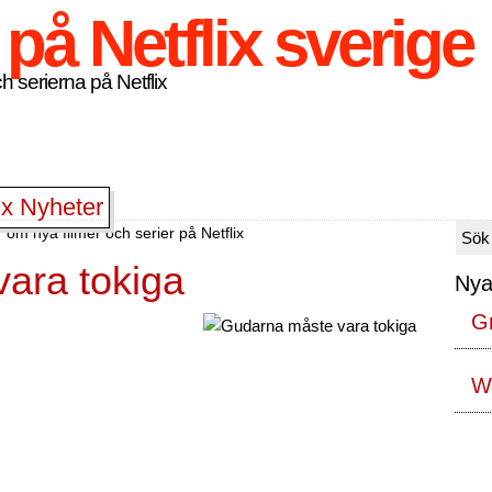
h serierna på Netflix
ix Nyheter
 om nya filmer och serier på Netflix
ara tokiga
Nya
G
Wa