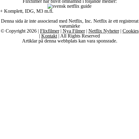
Flixfilmer har blivit omnämnd i följande medier:
+ Komplett, IDG, M3 m.fl.
Denna sida är inte associerad med Netflix, Inc. Netflix är ett registrerat
varumärke
© Copyright 2026 |
Flixfilmer
|
Nya Filmer
|
Netflix Nyheter
|
Cookies
|
Kontakt
| All Rights Reserved
Artiklar på denna webbplats kan vara sponsrade.