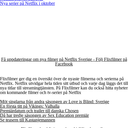
Nya serier på Netflix i oktober
Få uppdateringar om nya filmer på Netflix Sverige - Följ Flixfilmer på
Facebook
Flixfilmer ger dig en översikt över de nyaste filmerna och serierna på
Netflix. Netflix utvidgar hela tiden sitt utbud och varje dag läggs det till
nya titlar till streamingtjänsten. På Flixfilmer kan du också hitta nyheter
om kommande filmer och tv-serier på Netflix
Möt singlarna från andra säsongen av Love is Blind: Sverige
En första titt på Vikings: Valhalla
Premiärdatum och trailer till danska Chosen
Då har tredje säsongen av Sex Education premiär
Se teasern till Kastanjemannen