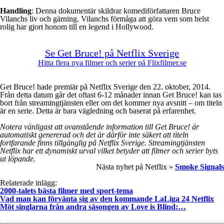
Handling
: Denna dokumentär skildrar komediförfattaren Bruce
Vilanchs liv och gärning. Vilanchs förmåga att göra vem som helst
rolig har gjort honom till en legend i Hollywood.
Se Get Bruce! på Netflix Sverige
Hitta flera nya filmer och serier på Flixfilmer.se
Get Bruce! hade premiär på Netflix Sverige den 22. oktober, 2014.
Från detta datum går det oftast 6-12 månader innan Get Bruce! kan tas
bort från streamingtjänsten eller om det kommer nya avsnitt – om titeln
är en serie. Detta är bara vägledning och baserat på erfarenhet.
Notera vänligast att ovanstående information till Get Bruce! är
automatiskt genererad och det är därför inte säkert att titeln
fortfarande finns tillgänglig på Netflix Sverige. Streamingtjänsten
Netflix har ett dynamiskt urval vilket betyder att filmer och serier byts
ut löpande.
Nästa nyhet på Netflix »
Smoke Signals
Relaterade inlägg:
2000-talets bästa filmer med sport-tema
Vad man kan förvänta sig av den kommande LaLiga 24 Netflix
Möt singlarna från andra säsongen av Love is Blind:…