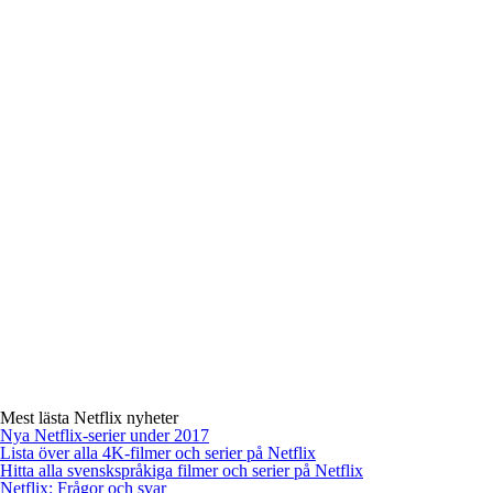
Mest lästa Netflix nyheter
Nya Netflix-serier under 2017
Lista över alla 4K-filmer och serier på Netflix
Hitta alla svenskspråkiga filmer och serier på Netflix
Netflix: Frågor och svar