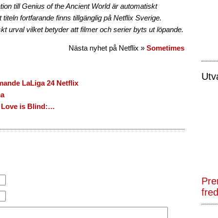
ion till Genius of the Ancient World är automatiskt
titeln fortfarande finns tillgänglig på Netflix Sverige.
t urval vilket betyder att filmer och serier byts ut löpande.
Nästa nyhet på Netflix »
Sometimes
Utv
ande LaLiga 24 Netflix
ma
 Love is Blind:…
Pre
fre