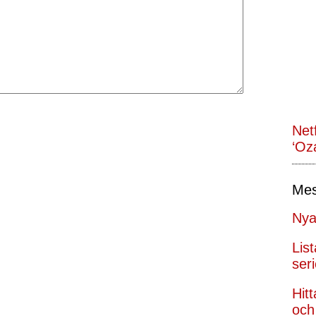
Net
‘Oz
Mes
Nya
Lis
seri
Hit
och 