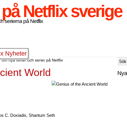
h serierna på Netflix
ix Nyheter
 om nya filmer och serier på Netflix
cient World
Nya
los C. Doxiadis, Shantum Seth