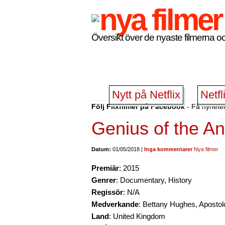
Översikt över de nyaste filmerna oc
Nytt på Netflix
Netfl
Följ Flixfilmer på Facebook
- Få nyheter
Genius of the An
Datum:
01/05/2018 |
Inga kommentarer
Nya filmer
Premiär
: 2015
Genrer
: Documentary, History
Regissör
: N/A
Medverkande
: Bettany Hughes, Aposto
Land
: United Kingdom