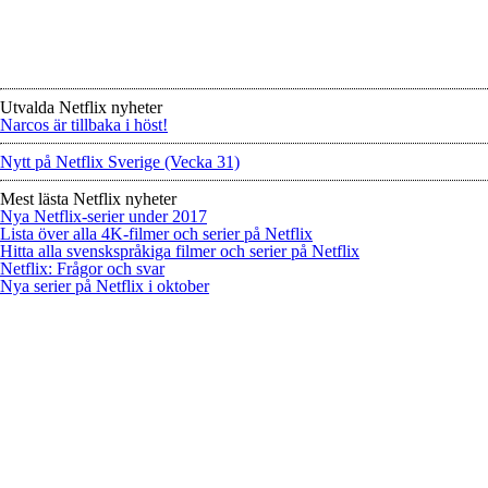
Utvalda Netflix nyheter
Narcos är tillbaka i höst!
Nytt på Netflix Sverige (Vecka 31)
Mest lästa Netflix nyheter
Nya Netflix-serier under 2017
Lista över alla 4K-filmer och serier på Netflix
Hitta alla svenskspråkiga filmer och serier på Netflix
Netflix: Frågor och svar
Nya serier på Netflix i oktober