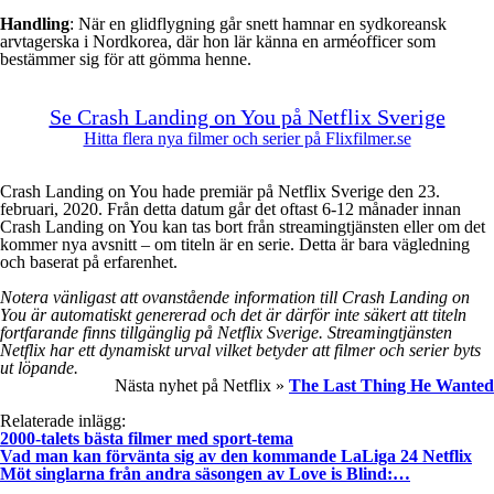
Handling
: När en glidflygning går snett hamnar en sydkoreansk
arvtagerska i Nordkorea, där hon lär känna en arméofficer som
bestämmer sig för att gömma henne.
Se Crash Landing on You på Netflix Sverige
Hitta flera nya filmer och serier på Flixfilmer.se
Crash Landing on You hade premiär på Netflix Sverige den 23.
februari, 2020. Från detta datum går det oftast 6-12 månader innan
Crash Landing on You kan tas bort från streamingtjänsten eller om det
kommer nya avsnitt – om titeln är en serie. Detta är bara vägledning
och baserat på erfarenhet.
Notera vänligast att ovanstående information till Crash Landing on
You är automatiskt genererad och det är därför inte säkert att titeln
fortfarande finns tillgänglig på Netflix Sverige. Streamingtjänsten
Netflix har ett dynamiskt urval vilket betyder att filmer och serier byts
ut löpande.
Nästa nyhet på Netflix »
The Last Thing He Wanted
Relaterade inlägg:
2000-talets bästa filmer med sport-tema
Vad man kan förvänta sig av den kommande LaLiga 24 Netflix
Möt singlarna från andra säsongen av Love is Blind:…