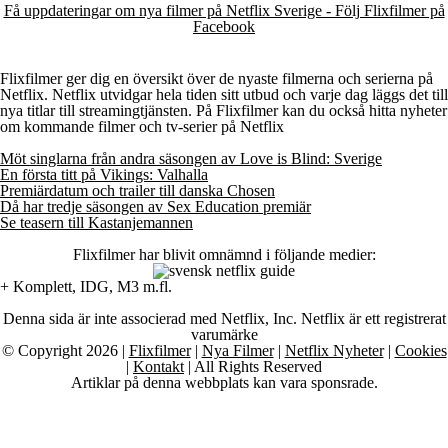
Få uppdateringar om nya filmer på Netflix Sverige - Följ Flixfilmer på
Facebook
Flixfilmer ger dig en översikt över de nyaste filmerna och serierna på
Netflix. Netflix utvidgar hela tiden sitt utbud och varje dag läggs det till
nya titlar till streamingtjänsten. På Flixfilmer kan du också hitta nyheter
om kommande filmer och tv-serier på Netflix
Möt singlarna från andra säsongen av Love is Blind: Sverige
En första titt på Vikings: Valhalla
Premiärdatum och trailer till danska Chosen
Då har tredje säsongen av Sex Education premiär
Se teasern till Kastanjemannen
Flixfilmer har blivit omnämnd i följande medier:
+ Komplett, IDG, M3 m.fl.
Denna sida är inte associerad med Netflix, Inc. Netflix är ett registrerat
varumärke
© Copyright 2026 |
Flixfilmer
|
Nya Filmer
|
Netflix Nyheter
|
Cookies
|
Kontakt
| All Rights Reserved
Artiklar på denna webbplats kan vara sponsrade.