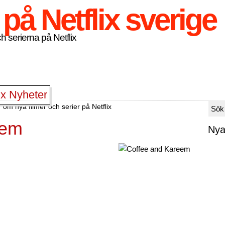
h serierna på Netflix
ix Nyheter
 om nya filmer och serier på Netflix
eem
Nya