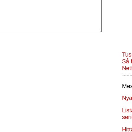
Tus
Så f
Netf
Mes
Nya
Lis
seri
Hit