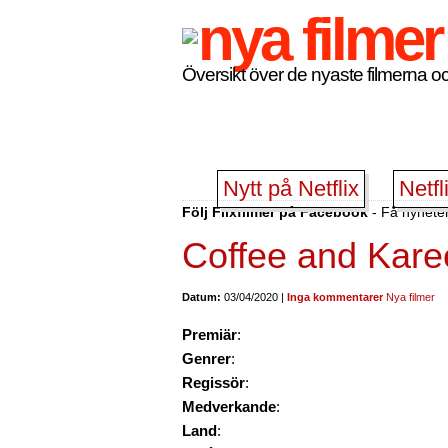
Översikt över de nyaste filmerna oc
Nytt på Netflix
Netfl
Följ Flixfilmer på Facebook
- Få nyheter
Coffee and Kar
Datum:
03/04/2020 |
Inga kommentarer
Nya filmer
Premiär
:
Genrer
:
Regissör
:
Medverkande
:
Land
: