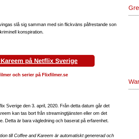
Gre
 tvingas slå sig samman med sin flickväns påfrestande son
riminell konspiration.
 Kareem på Netflix Sverige
filmer och serier på Flixfilmer.se
War
x Sverige den 3. april, 2020. Från detta datum går det
eem kan tas bort från streamingtjänsten eller om det
e. Detta är bara vägledning och baserat på erfarenhet.
tion till Coffee and Kareem är automatiskt genererad och