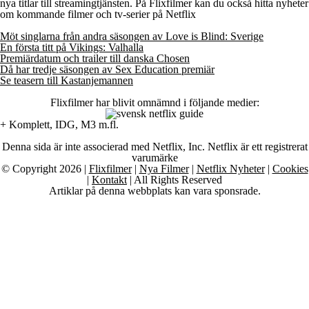
nya titlar till streamingtjänsten. På Flixfilmer kan du också hitta nyheter
om kommande filmer och tv-serier på Netflix
Möt singlarna från andra säsongen av Love is Blind: Sverige
En första titt på Vikings: Valhalla
Premiärdatum och trailer till danska Chosen
Då har tredje säsongen av Sex Education premiär
Se teasern till Kastanjemannen
Flixfilmer har blivit omnämnd i följande medier:
+ Komplett, IDG, M3 m.fl.
Denna sida är inte associerad med Netflix, Inc. Netflix är ett registrerat
varumärke
© Copyright 2026 |
Flixfilmer
|
Nya Filmer
|
Netflix Nyheter
|
Cookies
|
Kontakt
| All Rights Reserved
Artiklar på denna webbplats kan vara sponsrade.