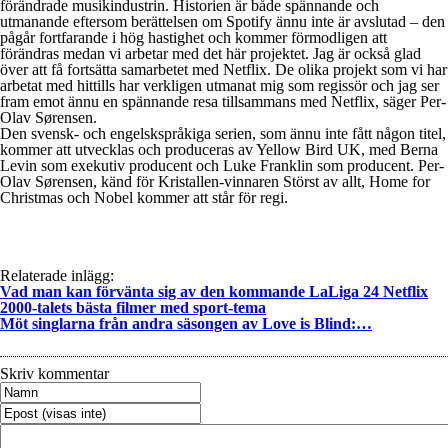
förändrade musikindustrin. Historien är både spännande och
utmanande eftersom berättelsen om Spotify ännu inte är avslutad – den
pågår fortfarande i hög hastighet och kommer förmodligen att
förändras medan vi arbetar med det här projektet. Jag är också glad
över att få fortsätta samarbetet med Netflix. De olika projekt som vi har
arbetat med hittills har verkligen utmanat mig som regissör och jag ser
fram emot ännu en spännande resa tillsammans med Netflix, säger Per-
Olav Sørensen.
Den svensk- och engelskspråkiga serien, som ännu inte fått någon titel,
kommer att utvecklas och produceras av Yellow Bird UK, med Berna
Levin som exekutiv producent och Luke Franklin som producent. Per-
Olav Sørensen, känd för Kristallen-vinnaren Störst av allt, Home for
Christmas och Nobel kommer att står för regi.
Relaterade inlägg:
Vad man kan förvänta sig av den kommande LaLiga 24 Netflix
2000-talets bästa filmer med sport-tema
Möt singlarna från andra säsongen av Love is Blind:…
Skriv kommentar