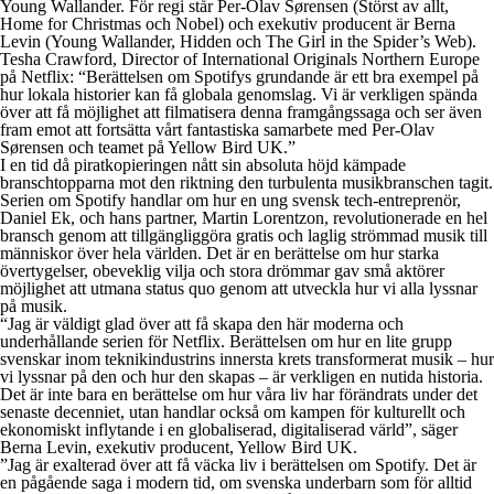
Young Wallander. För regi står Per-Olav Sørensen (Störst av allt,
Home for Christmas och Nobel) och exekutiv producent är Berna
Levin (Young Wallander, Hidden och The Girl in the Spider’s Web).
Tesha Crawford, Director of International Originals Northern Europe
på Netflix: “Berättelsen om Spotifys grundande är ett bra exempel på
hur lokala historier kan få globala genomslag. Vi är verkligen spända
över att få möjlighet att filmatisera denna framgångssaga och ser även
fram emot att fortsätta vårt fantastiska samarbete med Per-Olav
Sørensen och teamet på Yellow Bird UK.”
I en tid då piratkopieringen nått sin absoluta höjd kämpade
branschtopparna mot den riktning den turbulenta musikbranschen tagit.
Serien om Spotify handlar om hur en ung svensk tech-entreprenör,
Daniel Ek, och hans partner, Martin Lorentzon, revolutionerade en hel
bransch genom att tillgängliggöra gratis och laglig strömmad musik till
människor över hela världen. Det är en berättelse om hur starka
övertygelser, obeveklig vilja och stora drömmar gav små aktörer
möjlighet att utmana status quo genom att utveckla hur vi alla lyssnar
på musik.
“Jag är väldigt glad över att få skapa den här moderna och
underhållande serien för Netflix. Berättelsen om hur en lite grupp
svenskar inom teknikindustrins innersta krets transformerat musik – hur
vi lyssnar på den och hur den skapas – är verkligen en nutida historia.
Det är inte bara en berättelse om hur våra liv har förändrats under det
senaste decenniet, utan handlar också om kampen för kulturellt och
ekonomiskt inflytande i en globaliserad, digitaliserad värld”, säger
Berna Levin, exekutiv producent, Yellow Bird UK.
”Jag är exalterad över att få väcka liv i berättelsen om Spotify. Det är
en pågående saga i modern tid, om svenska underbarn som för alltid