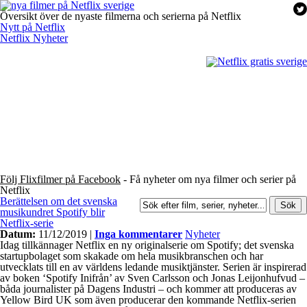
Översikt över de nyaste filmerna och serierna på Netflix
Nytt på Netflix
Netflix Nyheter
Följ Flixfilmer på Facebook
- Få nyheter om nya filmer och serier på
Netflix
Berättelsen om det svenska
musikundret Spotify blir
Netflix-serie
Datum:
11/12/2019 |
Inga kommentarer
Nyheter
Idag tillkännager Netflix en ny originalserie om Spotify; det svenska
startupbolaget som skakade om hela musikbranschen och har
utvecklats till en av världens ledande musiktjänster. Serien är inspirerad
av boken ‘Spotify Inifrån’ av Sven Carlsson och Jonas Leijonhufvud –
båda journalister på Dagens Industri – och kommer att produceras av
Yellow Bird UK som även producerar den kommande Netflix-serien