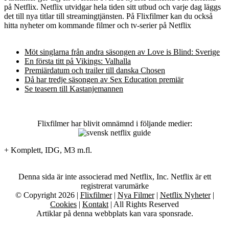
på Netflix. Netflix utvidgar hela tiden sitt utbud och varje dag läggs
det till nya titlar till streamingtjänsten. På Flixfilmer kan du också
hitta nyheter om kommande filmer och tv-serier på Netflix
Möt singlarna från andra säsongen av Love is Blind: Sverige
En första titt på Vikings: Valhalla
Premiärdatum och trailer till danska Chosen
Då har tredje säsongen av Sex Education premiär
Se teasern till Kastanjemannen
Flixfilmer har blivit omnämnd i följande medier:
+ Komplett, IDG, M3 m.fl.
Denna sida är inte associerad med Netflix, Inc. Netflix är ett
registrerat varumärke
© Copyright 2026 |
Flixfilmer
|
Nya Filmer
|
Netflix Nyheter
|
Cookies
|
Kontakt
| All Rights Reserved
Artiklar på denna webbplats kan vara sponsrade.