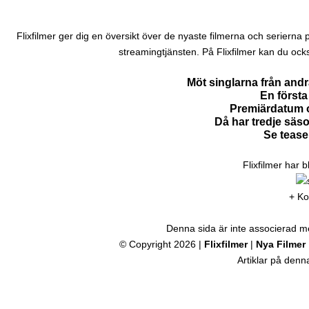
Flixfilmer ger dig en översikt över de nyaste filmerna och serierna på N
streamingtjänsten. På Flixfilmer kan du ock
Möt singlarna från and
En första 
Premiärdatum o
Då har tredje säs
Se tease
Flixfilmer har 
+ Ko
Denna sida är inte associerad med
© Copyright 2026 |
Flixfilmer
|
Nya Filmer
Artiklar på den