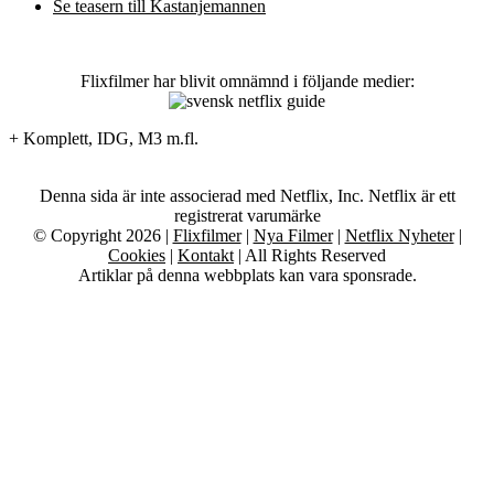
Se teasern till Kastanjemannen
Flixfilmer har blivit omnämnd i följande medier:
+ Komplett, IDG, M3 m.fl.
Denna sida är inte associerad med Netflix, Inc. Netflix är ett
registrerat varumärke
© Copyright 2026 |
Flixfilmer
|
Nya Filmer
|
Netflix Nyheter
|
Cookies
|
Kontakt
| All Rights Reserved
Artiklar på denna webbplats kan vara sponsrade.