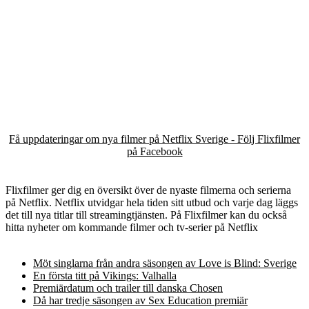
Få uppdateringar om nya filmer på Netflix Sverige - Följ Flixfilmer
på Facebook
Flixfilmer ger dig en översikt över de nyaste filmerna och serierna
på Netflix. Netflix utvidgar hela tiden sitt utbud och varje dag läggs
det till nya titlar till streamingtjänsten. På Flixfilmer kan du också
hitta nyheter om kommande filmer och tv-serier på Netflix
Möt singlarna från andra säsongen av Love is Blind: Sverige
En första titt på Vikings: Valhalla
Premiärdatum och trailer till danska Chosen
Då har tredje säsongen av Sex Education premiär