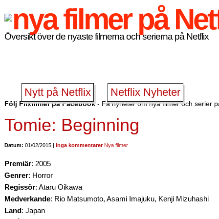
Översikt över de nyaste filmerna och serierna på Netflix
Nytt på Netflix
Netflix Nyheter
Följ Flixfilmer på Facebook
- Få nyheter om nya filmer och serier på
Tomie: Beginning
Datum:
01/02/2015 |
Inga kommentarer
Nya filmer
Premiär
: 2005
Genrer
: Horror
Regissör
: Ataru Oikawa
Medverkande
: Rio Matsumoto, Asami Imajuku, Kenji Mizuhashi
Land
: Japan