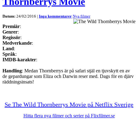
Thornberrys Movie
Datum:
24/02/2016 |
Inga kommentarer
Nya filmer
Premiär
:
Genrer
:
Regissör
:
Medverkande
:
Land
:
Språk
:
IMDB-karakter
:
Handling
: Medan Thornberrys är på safari stjäl en tjuvskytt en av
de gepardungar som Eliza och Darwin reser med. Dags för en djärv
räddningsinsats!
Se The Wild Thornberrys Movie på Netflix Sverige
Hitta flera nya filmer och serier på Flixfilmer.se