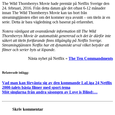
The Wild Thornberrys Movie hade premiär på Netflix Sverige den
24. februari, 2016. Från detta datum går det oftast 6-12 månader
innan The Wild Thornberrys Movie kan tas bort från
streamingtjänsten eller om det kommer nya avsnitt – om titeln är en
serie. Detta är bara vägledning och baserat på erfarenhet.
Notera vänligast att ovanstående information till The Wild
Thornberrys Movie är automatiskt genererad och det är därför inte
säkert att titeln fortfarande finns tillgänglig på Netflix Sverige.
Streamingtjänsten Netflix har ett dynamiskt urval vilket betyder att
filmer och serier byts ut löpande.
Nästa nyhet på Netflix »
The Ten Commandments
Relaterade inlägg:
Vad man kan förvänta sig av den kommande LaLiga 24 Netflix
2000-talets bästa filmer med sport-tema
Möt singlarna från andra säsongen av Love is Blind:…
Skriv kommentar