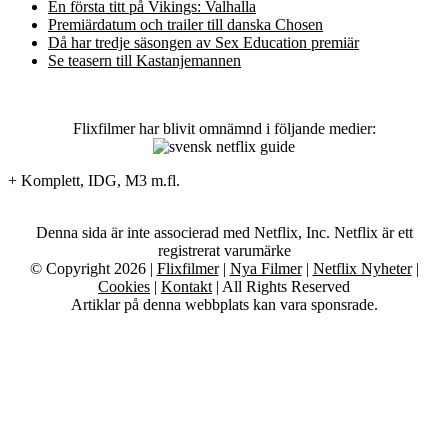
En första titt på Vikings: Valhalla
Premiärdatum och trailer till danska Chosen
Då har tredje säsongen av Sex Education premiär
Se teasern till Kastanjemannen
Flixfilmer har blivit omnämnd i följande medier:
+ Komplett, IDG, M3 m.fl.
Denna sida är inte associerad med Netflix, Inc. Netflix är ett
registrerat varumärke
© Copyright 2026 |
Flixfilmer
|
Nya Filmer
|
Netflix Nyheter
|
Cookies
|
Kontakt
| All Rights Reserved
Artiklar på denna webbplats kan vara sponsrade.