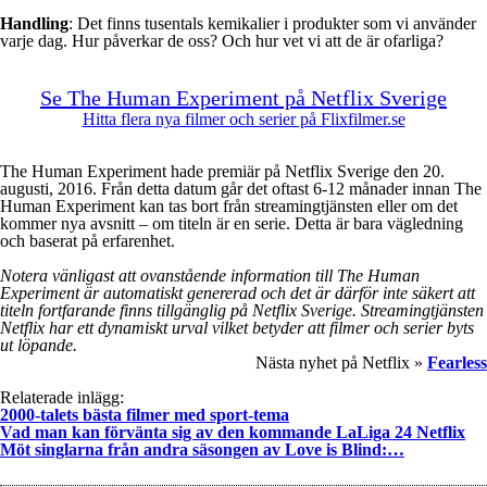
Handling
: Det finns tusentals kemikalier i produkter som vi använder
varje dag. Hur påverkar de oss? Och hur vet vi att de är ofarliga?
Se The Human Experiment på Netflix Sverige
Hitta flera nya filmer och serier på Flixfilmer.se
The Human Experiment hade premiär på Netflix Sverige den 20.
augusti, 2016. Från detta datum går det oftast 6-12 månader innan The
Human Experiment kan tas bort från streamingtjänsten eller om det
kommer nya avsnitt – om titeln är en serie. Detta är bara vägledning
och baserat på erfarenhet.
Notera vänligast att ovanstående information till The Human
Experiment är automatiskt genererad och det är därför inte säkert att
titeln fortfarande finns tillgänglig på Netflix Sverige. Streamingtjänsten
Netflix har ett dynamiskt urval vilket betyder att filmer och serier byts
ut löpande.
Nästa nyhet på Netflix »
Fearless
Relaterade inlägg:
2000-talets bästa filmer med sport-tema
Vad man kan förvänta sig av den kommande LaLiga 24 Netflix
Möt singlarna från andra säsongen av Love is Blind:…