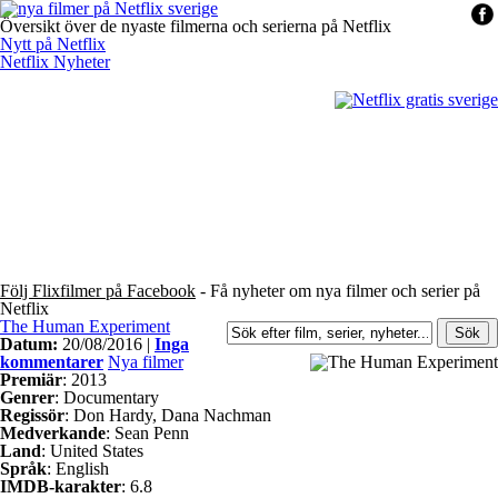
Översikt över de nyaste filmerna och serierna på Netflix
Nytt på Netflix
Netflix Nyheter
Följ Flixfilmer på Facebook
- Få nyheter om nya filmer och serier på
Netflix
The Human Experiment
Datum:
20/08/2016 |
Inga
kommentarer
Nya filmer
Premiär
: 2013
Genrer
: Documentary
Regissör
: Don Hardy, Dana Nachman
Medverkande
: Sean Penn
Land
: United States
Språk
: English
IMDB-karakter
: 6.8