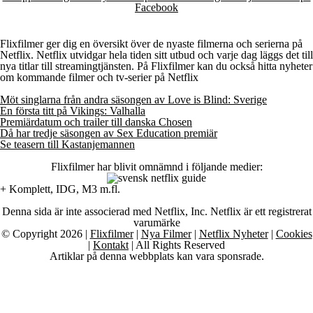
Facebook
Flixfilmer ger dig en översikt över de nyaste filmerna och serierna på
Netflix. Netflix utvidgar hela tiden sitt utbud och varje dag läggs det till
nya titlar till streamingtjänsten. På Flixfilmer kan du också hitta nyheter
om kommande filmer och tv-serier på Netflix
Möt singlarna från andra säsongen av Love is Blind: Sverige
En första titt på Vikings: Valhalla
Premiärdatum och trailer till danska Chosen
Då har tredje säsongen av Sex Education premiär
Se teasern till Kastanjemannen
Flixfilmer har blivit omnämnd i följande medier:
+ Komplett, IDG, M3 m.fl.
Denna sida är inte associerad med Netflix, Inc. Netflix är ett registrerat
varumärke
© Copyright 2026 |
Flixfilmer
|
Nya Filmer
|
Netflix Nyheter
|
Cookies
|
Kontakt
| All Rights Reserved
Artiklar på denna webbplats kan vara sponsrade.