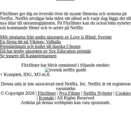
Flixfilmer ger dig en översikt över de nyaste filmerna och serierna på
Netflix. Netflix utvidgar hela tiden sitt utbud och varje dag läggs det till
nya titlar till streamingtjänsten. På Flixfilmer kan du också hitta nyheter
om kommande filmer och tv-serier på Netflix
Möt singlarna från andra säsongen av Love is Blind: Sverige
En första titt på Vikings: Valhalla
Premiärdatum och trailer till danska Chosen
Då har tredje säsongen av Sex Education premiär
Se teasern till Kastanjemannen
Flixfilmer har blivit omnämnd i följande medier:
+ Komplett, IDG, M3 m.fl.
Denna sida är inte associerad med Netflix, Inc. Netflix är ett registrerat
varumärke
© Copyright 2026 |
Flixfilmer
|
Nya Filmer
|
Netflix Nyheter
|
Cookies
|
Kontakt
| All Rights Reserved
Artiklar på denna webbplats kan vara sponsrade.