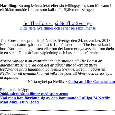
Handling
: En ung kvinna letar efter sin tvillingsyster, som försvann i
ett ökänt område i Japan som kallas för Självmordsskogen.
Se The Forest på Netflix Sverige
Hitta flera nya filmer och serier på Flixfilmer.se
The Forest hade premiär på Netflix Sverige den 24. november, 2017.
Från detta datum går det oftast 6-12 månader innan The Forest kan tas
bort från streamingtjänsten eller om det kommer nya avsnitt – om titeln
är en serie. Detta är bara vägledning och baserat på erfarenhet.
Notera vänligast att ovanstående information till The Forest är
automatiskt genererad och det är därför inte säkert att titeln
fortfarande finns tillgänglig på Netflix Sverige. Streamingtjänsten
Netflix har ett dynamiskt urval vilket betyder att filmer och serier byts
ut löpande.
Nästa nyhet på Netflix »
Cuba and the Cameraman
Relaterade inlägg:
2000-talets bästa filmer med sport-tema
Vad man kan förvänta sig av den kommande LaLiga 24 Netflix
Mad Max: Fury Road
Skriv kommentar