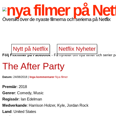
Översikt över de nyaste filmerna och serierna på Netflix
Nytt på Netflix
Netflix Nyheter
Följ Flixfilmer på Facebook
- Få nyheter om nya filmer och serier på
The After Party
Datum:
24/08/2018 |
Inga kommentarer
Nya filmer
Premiär
: 2018
Genrer
: Comedy, Music
Regissör
: Ian Edelman
Medverkande
: Harrison Holzer, Kyle, Jordan Rock
Land
: United States