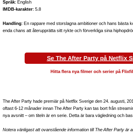
Språk
: English
IMDB-karakter
: 5.8
Handling
: En rappare med storslagna ambitioner och hans bästa ko
enda chans att återupprätta sitt rykte och förverkliga sina hiphopd
Se The After Party på Netflix 
Hitta flera nya filmer och serier på Flixf
The After Party hade premiär på Netflix Sverige den 24. augusti, 20
oftast 6-12 månader innan The After Party kan tas bort från stream
nya avsnitt – om titeln är en serie. Detta är bara vägledning och bas
Notera vänligast att ovanstående information till The After Party är