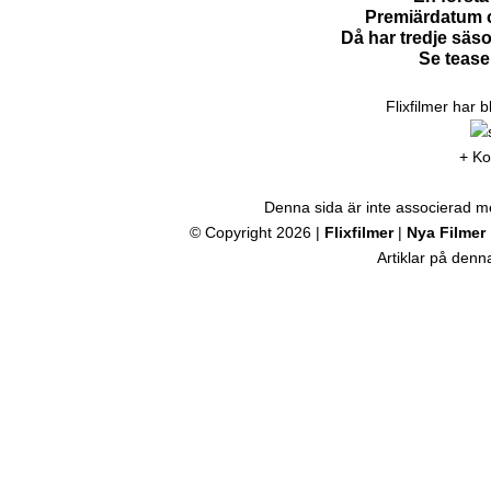
Premiärdatum o
Då har tredje säs
Se tease
Flixfilmer har 
+ Ko
Denna sida är inte associerad med
© Copyright 2026 |
Flixfilmer
|
Nya Filmer
Artiklar på den