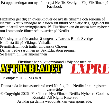
Få uppdateringar om nya filmer på Netflix Sverige - Följ Flixfilmer på
Facebook
Flixfilmer ger dig en översikt över de nyaste filmerna och serierna på
Netflix. Netflix utvidgar hela tiden sitt utbud och varje dag läggs det till
nya titlar till streamingtjänsten. På Flixfilmer kan du också hitta nyheter
om kommande filmer och tv-serier på Netflix
Möt singlarna från andra säsongen av Love is Blind: Sverige
En första titt på Vikings: Valhalla
Premiärdatum och trailer till danska Chosen
Då har tredje säsongen av Sex Education premiär
Se teasern till Kastanjemannen
Flixfilmer har blivit omnämnd i följande medier:
+ Komplett, IDG, M3 m.fl.
Denna sida är inte associerad med Netflix, Inc. Netflix är ett registrerat
varumärke
© Copyright 2026 |
Flixfilmer
|
Nya Filmer
|
Netflix Nyheter
|
Cookies
|
Kontakt
| All Rights Reserved
Artiklar på denna webbplats kan vara sponsrade.