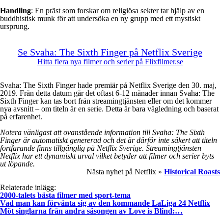
Handling
: En präst som forskar om religiösa sekter tar hjälp av en
buddhistisk munk för att undersöka en ny grupp med ett mystiskt
ursprung.
Se Svaha: The Sixth Finger på Netflix Sverige
Hitta flera nya filmer och serier på Flixfilmer.se
Svaha: The Sixth Finger hade premiär på Netflix Sverige den 30. maj,
2019. Från detta datum går det oftast 6-12 månader innan Svaha: The
Sixth Finger kan tas bort från streamingtjänsten eller om det kommer
nya avsnitt – om titeln är en serie. Detta är bara vägledning och baserat
på erfarenhet.
Notera vänligast att ovanstående information till Svaha: The Sixth
Finger är automatiskt genererad och det är därför inte säkert att titeln
fortfarande finns tillgänglig på Netflix Sverige. Streamingtjänsten
Netflix har ett dynamiskt urval vilket betyder att filmer och serier byts
ut löpande.
Nästa nyhet på Netflix »
Historical Roasts
Relaterade inlägg:
2000-talets bästa filmer med sport-tema
Vad man kan förvänta sig av den kommande LaLiga 24 Netflix
Möt singlarna från andra säsongen av Love is Blind:…