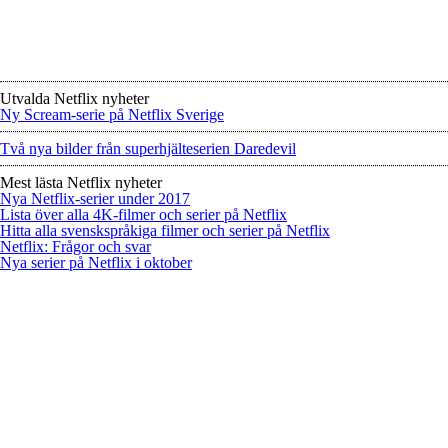
Utvalda Netflix nyheter
Ny Scream-serie på Netflix Sverige
Två nya bilder från superhjälteserien Daredevil
Mest lästa Netflix nyheter
Nya Netflix-serier under 2017
Lista över alla 4K-filmer och serier på Netflix
Hitta alla svenskspråkiga filmer och serier på Netflix
Netflix: Frågor och svar
Nya serier på Netflix i oktober