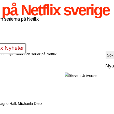
h serierna på Netflix
ix Nyheter
 om nya filmer och serier på Netflix
Nya
agno Hall, Michaela Dietz