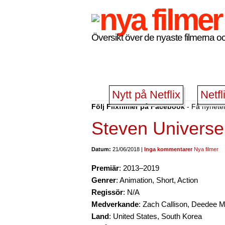
Översikt över de nyaste filmerna oc
Nytt på Netflix
Netfl
Följ Flixfilmer på Facebook
- Få nyheter
Steven Universe
Datum:
21/06/2018 |
Inga kommentarer
Nya filmer
Premiär
: 2013–2019
Genrer
: Animation, Short, Action
Regissör
: N/A
Medverkande
: Zach Callison, Deedee M
Land
: United States, South Korea