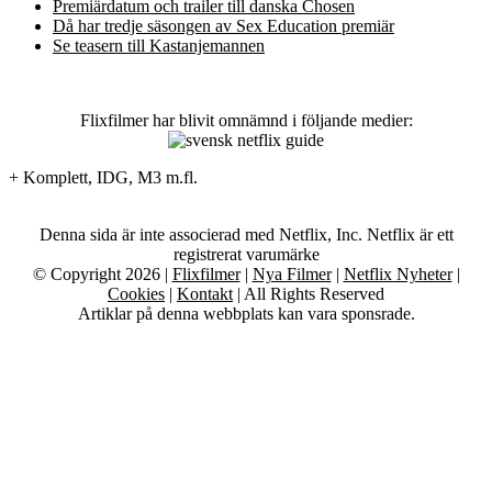
Premiärdatum och trailer till danska Chosen
Då har tredje säsongen av Sex Education premiär
Se teasern till Kastanjemannen
Flixfilmer har blivit omnämnd i följande medier:
+ Komplett, IDG, M3 m.fl.
Denna sida är inte associerad med Netflix, Inc. Netflix är ett
registrerat varumärke
© Copyright 2026 |
Flixfilmer
|
Nya Filmer
|
Netflix Nyheter
|
Cookies
|
Kontakt
| All Rights Reserved
Artiklar på denna webbplats kan vara sponsrade.