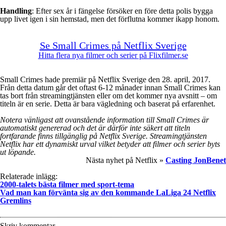
Handling
: Efter sex år i fängelse försöker en före detta polis bygga
upp livet igen i sin hemstad, men det förflutna kommer ikapp honom.
Se Small Crimes på Netflix Sverige
Hitta flera nya filmer och serier på Flixfilmer.se
Small Crimes hade premiär på Netflix Sverige den 28. april, 2017.
Från detta datum går det oftast 6-12 månader innan Small Crimes kan
tas bort från streamingtjänsten eller om det kommer nya avsnitt – om
titeln är en serie. Detta är bara vägledning och baserat på erfarenhet.
Notera vänligast att ovanstående information till Small Crimes är
automatiskt genererad och det är därför inte säkert att titeln
fortfarande finns tillgänglig på Netflix Sverige. Streamingtjänsten
Netflix har ett dynamiskt urval vilket betyder att filmer och serier byts
ut löpande.
Nästa nyhet på Netflix »
Casting JonBenet
Relaterade inlägg:
2000-talets bästa filmer med sport-tema
Vad man kan förvänta sig av den kommande LaLiga 24 Netflix
Gremlins
Skriv kommentar