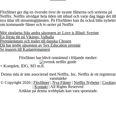
Flixfilmer ger dig en översikt över de nyaste filmerna och serierna på
Netflix. Netflix utvidgar hela tiden sitt utbud och varje dag läggs det till
nya titlar till streamingtjänsten. På Flixfilmer kan du också hitta nyheter
om kommande filmer och tv-serier på Netflix
Möt singlarna från andra säsongen av Love is Blind: Sverige
En första titt på Vikings: Valhalla
Premiärdatum och trailer till danska Chosen
Då har tredje säsongen av Sex Education premiär
Se teasern till Kastanjemannen
Flixfilmer har blivit omnämnd i följande medier:
+ Komplett, IDG, M3 m.fl.
Denna sida är inte associerad med Netflix, Inc. Netflix är ett registrerat
varumärke
© Copyright 2026 |
Flixfilmer
|
Nya Filmer
|
Netflix Nyheter
|
Cookies
|
Kontakt
| All Rights Reserved
Artiklar på denna webbplats kan vara sponsrade.