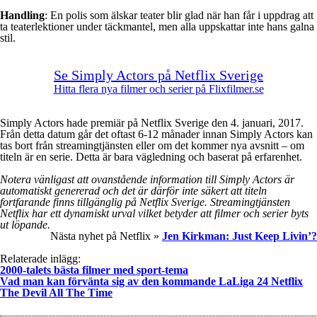
Handling
: En polis som älskar teater blir glad när han får i uppdrag att
ta teaterlektioner under täckmantel, men alla uppskattar inte hans galna
stil.
Se Simply Actors på Netflix Sverige
Hitta flera nya filmer och serier på Flixfilmer.se
Simply Actors hade premiär på Netflix Sverige den 4. januari, 2017.
Från detta datum går det oftast 6-12 månader innan Simply Actors kan
tas bort från streamingtjänsten eller om det kommer nya avsnitt – om
titeln är en serie. Detta är bara vägledning och baserat på erfarenhet.
Notera vänligast att ovanstående information till Simply Actors är
automatiskt genererad och det är därför inte säkert att titeln
fortfarande finns tillgänglig på Netflix Sverige. Streamingtjänsten
Netflix har ett dynamiskt urval vilket betyder att filmer och serier byts
ut löpande.
Nästa nyhet på Netflix »
Jen Kirkman: Just Keep Livin’?
Relaterade inlägg:
2000-talets bästa filmer med sport-tema
Vad man kan förvänta sig av den kommande LaLiga 24 Netflix
The Devil All The Time