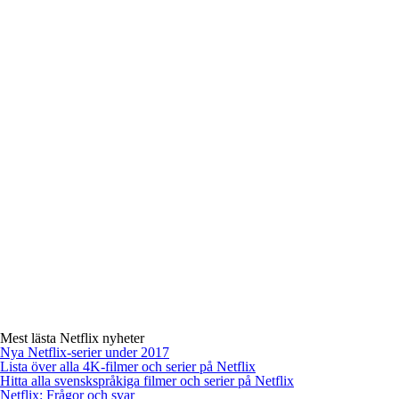
Mest lästa Netflix nyheter
Nya Netflix-serier under 2017
Lista över alla 4K-filmer och serier på Netflix
Hitta alla svenskspråkiga filmer och serier på Netflix
Netflix: Frågor och svar