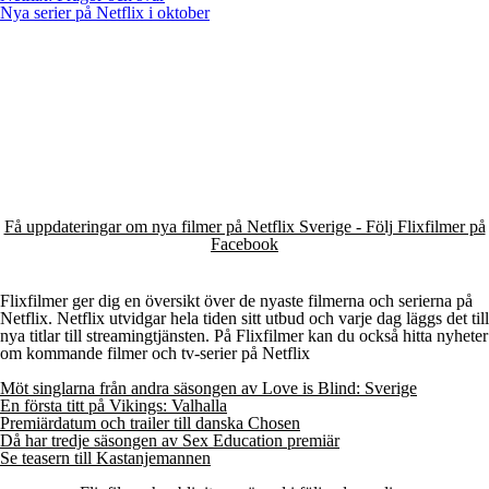
Nya serier på Netflix i oktober
Få uppdateringar om nya filmer på Netflix Sverige - Följ Flixfilmer på
Facebook
Flixfilmer ger dig en översikt över de nyaste filmerna och serierna på
Netflix. Netflix utvidgar hela tiden sitt utbud och varje dag läggs det till
nya titlar till streamingtjänsten. På Flixfilmer kan du också hitta nyheter
om kommande filmer och tv-serier på Netflix
Möt singlarna från andra säsongen av Love is Blind: Sverige
En första titt på Vikings: Valhalla
Premiärdatum och trailer till danska Chosen
Då har tredje säsongen av Sex Education premiär
Se teasern till Kastanjemannen