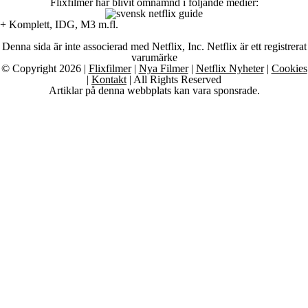
Flixfilmer har blivit omnämnd i följande medier:
+ Komplett, IDG, M3 m.fl.
Denna sida är inte associerad med Netflix, Inc. Netflix är ett registrerat
varumärke
© Copyright 2026 |
Flixfilmer
|
Nya Filmer
|
Netflix Nyheter
|
Cookies
|
Kontakt
| All Rights Reserved
Artiklar på denna webbplats kan vara sponsrade.