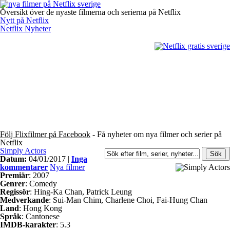
Översikt över de nyaste filmerna och serierna på Netflix
Nytt på Netflix
Netflix Nyheter
Följ Flixfilmer på Facebook
- Få nyheter om nya filmer och serier på
Netflix
Simply Actors
Datum:
04/01/2017 |
Inga
kommentarer
Nya filmer
Premiär
: 2007
Genrer
: Comedy
Regissör
: Hing-Ka Chan, Patrick Leung
Medverkande
: Sui-Man Chim, Charlene Choi, Fai-Hung Chan
Land
: Hong Kong
Språk
: Cantonese
IMDB-karakter
: 5.3