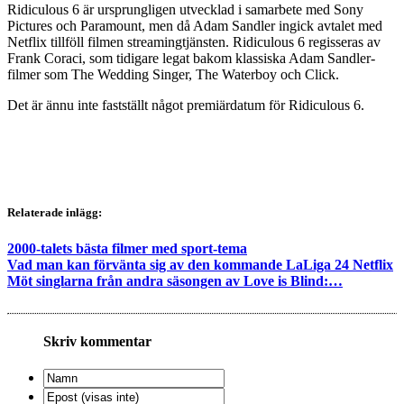
Ridiculous 6 är ursprungligen utvecklad i samarbete med Sony
Pictures och Paramount, men då Adam Sandler ingick avtalet med
Netflix tillföll filmen streamingtjänsten. Ridiculous 6 regisseras av
Frank Coraci, som tidigare legat bakom klassiska Adam Sandler-
filmer som The Wedding Singer, The Waterboy och Click.
Det är ännu inte fastställt något premiärdatum för Ridiculous 6.
Relaterade inlägg:
2000-talets bästa filmer med sport-tema
Vad man kan förvänta sig av den kommande LaLiga 24 Netflix
Möt singlarna från andra säsongen av Love is Blind:…
Skriv kommentar