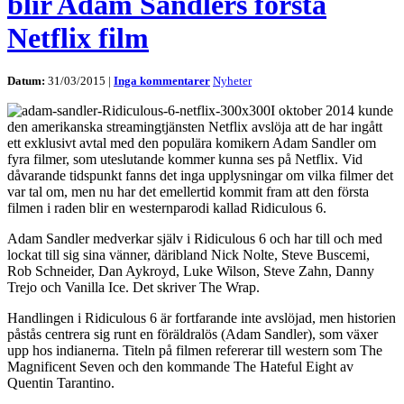
blir Adam Sandlers första
Netflix film
Datum:
31/03/2015 |
Inga kommentarer
Nyheter
I oktober 2014 kunde
den amerikanska streamingtjänsten Netflix avslöja att de har ingått
ett exklusivt avtal med den populära komikern Adam Sandler om
fyra filmer, som uteslutande kommer kunna ses på Netflix. Vid
dåvarande tidspunkt fanns det inga upplysningar om vilka filmer det
var tal om, men nu har det emellertid kommit fram att den första
filmen i raden blir en westernparodi kallad Ridiculous 6.
Adam Sandler medverkar själv i Ridiculous 6 och har till och med
lockat till sig sina vänner, däribland Nick Nolte, Steve Buscemi,
Rob Schneider, Dan Aykroyd, Luke Wilson, Steve Zahn, Danny
Trejo och Vanilla Ice. Det skriver The Wrap.
Handlingen i Ridiculous 6 är fortfarande inte avslöjad, men historien
påstås centrera sig runt en föräldralös (Adam Sandler), som växer
upp hos indianerna. Titeln på filmen refererar till western som The
Magnificent Seven och den kommande The Hateful Eight av
Quentin Tarantino.