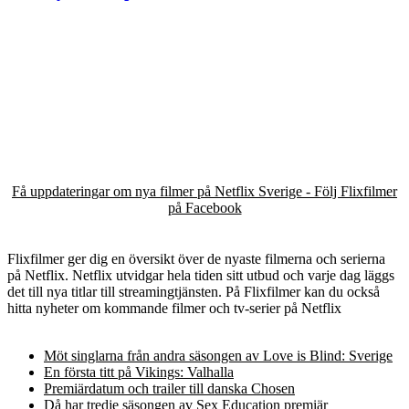
Få uppdateringar om nya filmer på Netflix Sverige - Följ Flixfilmer
på Facebook
Flixfilmer ger dig en översikt över de nyaste filmerna och serierna
på Netflix. Netflix utvidgar hela tiden sitt utbud och varje dag läggs
det till nya titlar till streamingtjänsten. På Flixfilmer kan du också
hitta nyheter om kommande filmer och tv-serier på Netflix
Möt singlarna från andra säsongen av Love is Blind: Sverige
En första titt på Vikings: Valhalla
Premiärdatum och trailer till danska Chosen
Då har tredje säsongen av Sex Education premiär