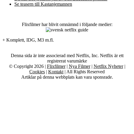
Se teasern till Kastanjemannen
Flixfilmer har blivit omnämnd i följande medier:
+ Komplett, IDG, M3 m.fl.
Denna sida är inte associerad med Netflix, Inc. Netflix är ett
registrerat varumärke
© Copyright 2026 |
Flixfilmer
|
Nya Filmer
|
Netflix Nyheter
|
Cookies
|
Kontakt
| All Rights Reserved
Artiklar på denna webbplats kan vara sponsrade.