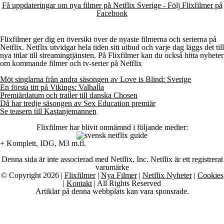
Få uppdateringar om nya filmer på Netflix Sverige - Följ Flixfilmer på
Facebook
Flixfilmer ger dig en översikt över de nyaste filmerna och serierna på
Netflix. Netflix utvidgar hela tiden sitt utbud och varje dag läggs det till
nya titlar till streamingtjänsten. På Flixfilmer kan du också hitta nyheter
om kommande filmer och tv-serier på Netflix
Möt singlarna från andra säsongen av Love is Blind: Sverige
En första titt på Vikings: Valhalla
Premiärdatum och trailer till danska Chosen
Då har tredje säsongen av Sex Education premiär
Se teasern till Kastanjemannen
Flixfilmer har blivit omnämnd i följande medier:
+ Komplett, IDG, M3 m.fl.
Denna sida är inte associerad med Netflix, Inc. Netflix är ett registrerat
varumärke
© Copyright 2026 |
Flixfilmer
|
Nya Filmer
|
Netflix Nyheter
|
Cookies
|
Kontakt
| All Rights Reserved
Artiklar på denna webbplats kan vara sponsrade.