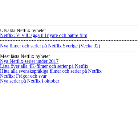
Utvalda Netflix nyheter
Netflix: Vi vill lägga till nyare och bättre film
Nya filmer och serier på Netflix Sverige (Vecka 32)
Mest lästa Netflix nyheter
Nya Netflix-serier under 2017
Lista över alla 4K-filmer och serier på Netflix
Hitta alla svenskspråkiga filmer och serier på Netflix
Netflix: Frågor och svar
Nya serier på Netflix i oktober