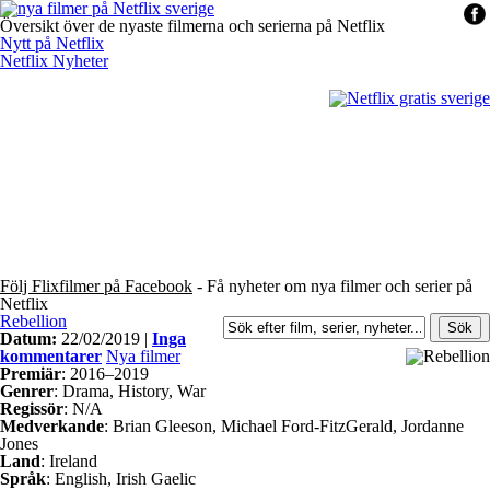
Översikt över de nyaste filmerna och serierna på Netflix
Nytt på Netflix
Netflix Nyheter
Följ Flixfilmer på Facebook
- Få nyheter om nya filmer och serier på
Netflix
Rebellion
Datum:
22/02/2019 |
Inga
kommentarer
Nya filmer
Premiär
: 2016–2019
Genrer
: Drama, History, War
Regissör
: N/A
Medverkande
: Brian Gleeson, Michael Ford-FitzGerald, Jordanne
Jones
Land
: Ireland
Språk
: English, Irish Gaelic