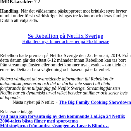
IMDB-karakter
: 7.2
Handling
: När det våldsamma påskupproret mot brittiskt styre bryter
ut mitt under första världskriget tvingas tre kvinnor och deras familjer i
Dublin att välja sida.
Se Rebellion på Netflix Sverige
Hitta flera nya filmer och serier på Flixfilmer.se
Rebellion hade premiär på Netflix Sverige den 22. februari, 2019. Från
detta datum går det oftast 6-12 månader innan Rebellion kan tas bort
från streamingtjänsten eller om det kommer nya avsnitt – om titeln är
en serie. Detta är bara vägledning och baserat på erfarenhet.
Notera vänligast att ovanstående information till Rebellion är
automatiskt genererad och det är därför inte säkert att titeln
fortfarande finns tillgänglig på Netflix Sverige. Streamingtjänsten
Netflix har ett dynamiskt urval vilket betyder att filmer och serier byts
ut löpande.
Nästa nyhet på Netflix »
The Big Family Cooking Showdown
Relaterade inlägg:
Vad man kan förvänta sig av den kommande LaLiga 24 Netflix
2000-talets bästa filmer med sport-tema
Möt singlarna från andra säsongen av Love is Blind:…