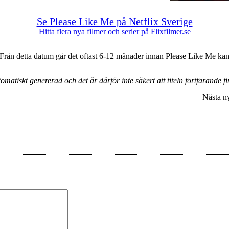
Se Please Like Me på Netflix Sverige
Hitta flera nya filmer och serier på Flixfilmer.se
Från detta datum går det oftast 6-12 månader innan Please Like Me kan 
atiskt genererad och det är därför inte säkert att titeln fortfarande fin
Nästa n