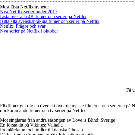
Mest lästa Netflix nyheter
Nya Netflix-serier under 2017
Lista över alla 4K-filmer och serier på Netflix
Hitta alla svenskspråkiga filmer och serier på Netflix
Netflix: Frågor och svar
Nya serier på Netflix i oktober
Få u
Flixfilmer ger dig en översikt över de nyaste filmerna och serierna på Net
om kommande filmer och tv-serier på Netflix
Möt singlarna från andra säsongen av Love is Blind: Sverige
En första titt på Vikings: Valhalla
Premiärdatum och trailer till danska Chosen
Då har tredje säsongen av Sex Education premiär