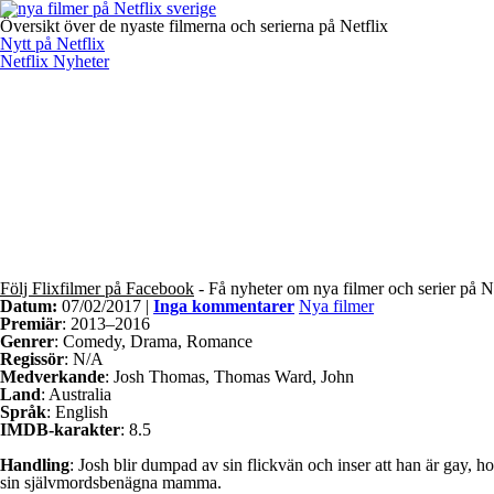
Översikt över de nyaste filmerna och serierna på Netflix
Nytt på Netflix
Netflix Nyheter
Följ Flixfilmer på Facebook
- Få nyheter om nya filmer och serier på N
Datum:
07/02/2017 |
Inga kommentarer
Nya filmer
Premiär
: 2013–2016
Genrer
: Comedy, Drama, Romance
Regissör
: N/A
Medverkande
: Josh Thomas, Thomas Ward, John
Land
: Australia
Språk
: English
IMDB-karakter
: 8.5
Handling
: Josh blir dumpad av sin flickvän och inser att han är gay, 
sin självmordsbenägna mamma.