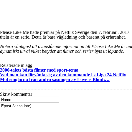
Please Like Me hade premiär på Netflix Sverige den 7. februari, 2017. 
titeln är en serie. Detta är bara vägledning och baserat på erfarenhet.
Notera vänligast att ovanstående information till Please Like Me är autom
dynamiskt urval vilket betyder att filmer och serier byts ut löpande.
Relaterade inlägg:
2000-talets bästa filmer med sport-tema
Vad man kan förvänta sig av den kommande LaLiga 24 Netflix
Möt singlarna från andra säsongen av Love is Blind:…
Skriv kommentar