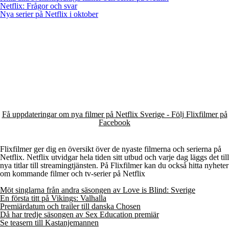
Netflix: Frågor och svar
Nya serier på Netflix i oktober
Få uppdateringar om nya filmer på Netflix Sverige - Följ Flixfilmer på
Facebook
Flixfilmer ger dig en översikt över de nyaste filmerna och serierna på
Netflix. Netflix utvidgar hela tiden sitt utbud och varje dag läggs det till
nya titlar till streamingtjänsten. På Flixfilmer kan du också hitta nyheter
om kommande filmer och tv-serier på Netflix
Möt singlarna från andra säsongen av Love is Blind: Sverige
En första titt på Vikings: Valhalla
Premiärdatum och trailer till danska Chosen
Då har tredje säsongen av Sex Education premiär
Se teasern till Kastanjemannen