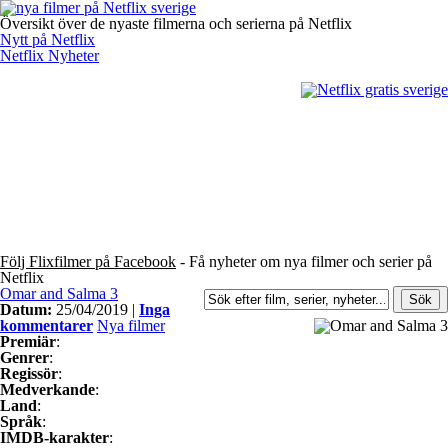
Översikt över de nyaste filmerna och serierna på Netflix
Nytt på Netflix
Netflix Nyheter
Följ Flixfilmer på Facebook
- Få nyheter om nya filmer och serier på
Netflix
Omar and Salma 3
Datum:
25/04/2019 |
Inga
kommentarer
Nya filmer
Premiär
:
Genrer
:
Regissör
:
Medverkande
:
Land
:
Språk
:
IMDB-karakter
: