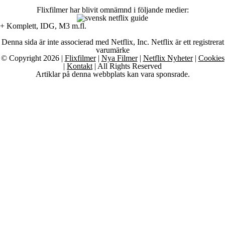
Flixfilmer har blivit omnämnd i följande medier:
+ Komplett, IDG, M3 m.fl.
Denna sida är inte associerad med Netflix, Inc. Netflix är ett registrerat
varumärke
© Copyright 2026 |
Flixfilmer
|
Nya Filmer
|
Netflix Nyheter
|
Cookies
|
Kontakt
| All Rights Reserved
Artiklar på denna webbplats kan vara sponsrade.