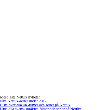
Mest lästa Netflix nyheter
Nya Netflix-serier under 2017
Lista över alla 4K-filmer och serier på Netflix
Hitta alla svenskspråkiga filmer och serier på Netflix