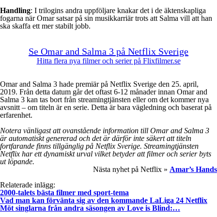
Handling
: I trilogins andra uppföljare knakar det i de äktenskapliga
fogarna när Omar satsar på sin musikkarriär trots att Salma vill att han
ska skaffa ett mer stabilt jobb.
Se Omar and Salma 3 på Netflix Sverige
Hitta flera nya filmer och serier på Flixfilmer.se
Omar and Salma 3 hade premiär på Netflix Sverige den 25. april,
2019. Från detta datum går det oftast 6-12 månader innan Omar and
Salma 3 kan tas bort från streamingtjänsten eller om det kommer nya
avsnitt – om titeln är en serie. Detta är bara vägledning och baserat på
erfarenhet.
Notera vänligast att ovanstående information till Omar and Salma 3
är automatiskt genererad och det är därför inte säkert att titeln
fortfarande finns tillgänglig på Netflix Sverige. Streamingtjänsten
Netflix har ett dynamiskt urval vilket betyder att filmer och serier byts
ut löpande.
Nästa nyhet på Netflix »
Amar’s Hands
Relaterade inlägg:
2000-talets bästa filmer med sport-tema
Vad man kan förvänta sig av den kommande LaLiga 24 Netflix
Möt singlarna från andra säsongen av Love is Blind:…