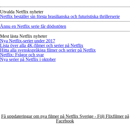
Utvalda Netflix nyheter
Netflix beställer sin första brasilianska och futuristiska thrillerserie
Ännu en Netflix serie får dödsstöten
Mest lästa Netflix nyheter
Nya Netflix-serier under 2017
Lista över alla 4K-filmer och serier på Netflix
Hitta alla svenskspråkiga filmer och serier på Netflix
Netflix: Frågor och svar
Nya serier på Netflix i oktober
Få uppdateringar om nya filmer på Netflix Sverige - Följ Flixfilmer på
Facebook