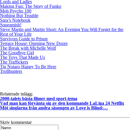
Lords and Ladles
Making Fun: The Story of Funko
Mob Psycho 100
Nothing But Trouble
Sara’s Notebook
Squeamish!
Steve Martin and Martin Short: An Evening You Will Forget for the
Rest of Your Life
Survivors Guide to Prison
Terrace House: Opening New Doors
The Break with Michelle Wolf
The Goodbye Girl
The Toys That Made Us
The Traffickers
Tig Notaro Happy To Be Here
Trollhunters
Relaterade inlägg:
2000-talets bästa filmer med sport-tema
Vad man kan förvänta sig av den kommande LaLiga 24 Netflix
Möt singlarna från andra säsongen av Love is Blind:…
Skriv kommentar