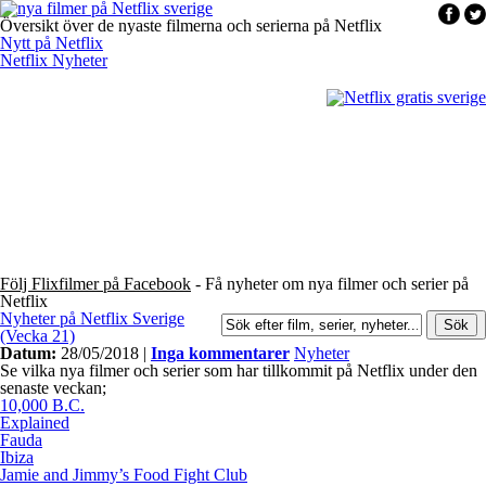
Översikt över de nyaste filmerna och serierna på Netflix
Nytt på Netflix
Netflix Nyheter
Följ Flixfilmer på Facebook
- Få nyheter om nya filmer och serier på
Netflix
Nyheter på Netflix Sverige
(Vecka 21)
Datum:
28/05/2018 |
Inga kommentarer
Nyheter
Se vilka nya filmer och serier som har tillkommit på Netflix under den
senaste veckan;
10,000 B.C.
Explained
Fauda
Ibiza
Jamie and Jimmy’s Food Fight Club