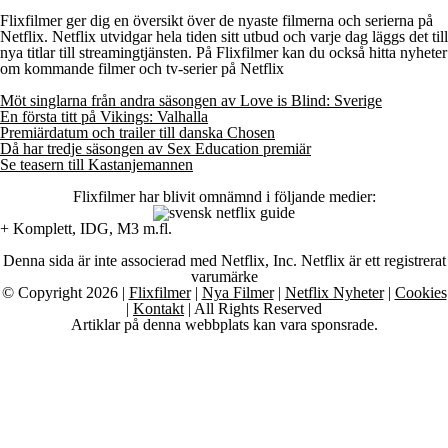
Flixfilmer ger dig en översikt över de nyaste filmerna och serierna på
Netflix. Netflix utvidgar hela tiden sitt utbud och varje dag läggs det till
nya titlar till streamingtjänsten. På Flixfilmer kan du också hitta nyheter
om kommande filmer och tv-serier på Netflix
Möt singlarna från andra säsongen av Love is Blind: Sverige
En första titt på Vikings: Valhalla
Premiärdatum och trailer till danska Chosen
Då har tredje säsongen av Sex Education premiär
Se teasern till Kastanjemannen
Flixfilmer har blivit omnämnd i följande medier:
+ Komplett, IDG, M3 m.fl.
Denna sida är inte associerad med Netflix, Inc. Netflix är ett registrerat
varumärke
© Copyright 2026 |
Flixfilmer
|
Nya Filmer
|
Netflix Nyheter
|
Cookies
|
Kontakt
| All Rights Reserved
Artiklar på denna webbplats kan vara sponsrade.