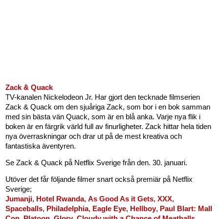
Zack & Quack
TV-kanalen Nickelodeon Jr. Har gjort den tecknade filmserien
Zack & Quack om den sjuåriga Zack, som bor i en bok samman
med sin bästa vän Quack, som är en blå anka. Varje nya flik i
boken är en färgrik värld full av finurligheter. Zack hittar hela tiden
nya överraskningar och drar ut på de mest kreativa och
fantastiska äventyren.
Se Zack & Quack på Netflix Sverige från den. 30. januari.
Utöver det får följande filmer snart också premiär på Netflix
Sverige;
Jumanji
,
Hotel Rwanda
,
As Good As it Gets
,
XXX
,
Spaceballs
,
Philadelphia
,
Eagle Eye
,
Hellboy
,
Paul Blart: Mall
Cop
,
Platoon
,
Glory
,
Cloudy with a Chance of Meatballs
,