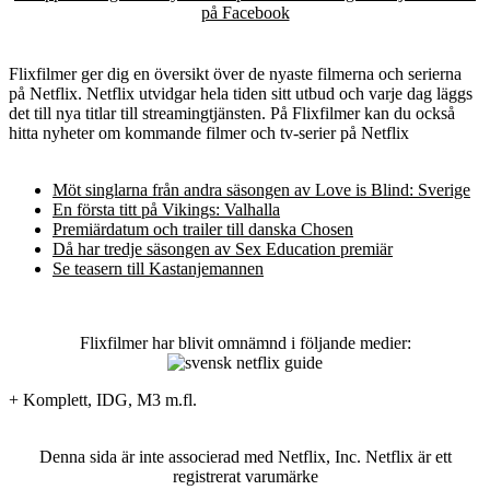
på Facebook
Flixfilmer ger dig en översikt över de nyaste filmerna och serierna
på Netflix. Netflix utvidgar hela tiden sitt utbud och varje dag läggs
det till nya titlar till streamingtjänsten. På Flixfilmer kan du också
hitta nyheter om kommande filmer och tv-serier på Netflix
Möt singlarna från andra säsongen av Love is Blind: Sverige
En första titt på Vikings: Valhalla
Premiärdatum och trailer till danska Chosen
Då har tredje säsongen av Sex Education premiär
Se teasern till Kastanjemannen
Flixfilmer har blivit omnämnd i följande medier:
+ Komplett, IDG, M3 m.fl.
Denna sida är inte associerad med Netflix, Inc. Netflix är ett
registrerat varumärke