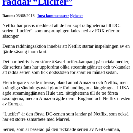
räddar “Lucifer”
Datum:
03/08/2018 |
Inga kommentarer
Nyheter
Netflix har precis meddelat att de har köpt rättigheterna till DC-
serien “Lucifer”, som ursprungligen lades ned av FOX efter tre
säsonger.
Denna räddningsaktion innebär att Netflix startar inspelningen av en
fjärde säsong inom kort.
Det har bedrivits en större #SaveLucifer-kampanj på sociala medier,
där seriens fans har uppfordrat olika streamingtjänster och tv-kanaler
att rädda serien som fick dödsstöten för snart en månad sedan.
Flera köpare visade intresse, bland annat Amazon och Netflix, men
krångliga sändningsavtal gjorde förhandlingarna långdragna. I USA
ägde streamingtjänsten Hule t.ex. rättigheterna till de tre första
säsongerna, medan Amazon ägde dem i England och Netflix i resten
av Europa.
“Lucifer” är den första DC-serien som landar på Netflix, som också
har ett större samarbete med Marvel.
Serien, som är baserad på den tecknade serien av Neil Gaiman,