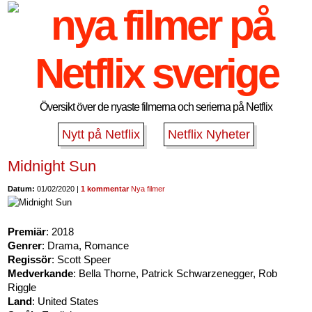
Översikt över de nyaste filmerna och serierna på Netflix
Nytt på Netflix
Netflix Nyheter
Midnight Sun
Datum:
01/02/2020 |
1 kommentar
Nya filmer
Premiär
: 2018
Genrer
: Drama, Romance
Regissör
: Scott Speer
Medverkande
: Bella Thorne, Patrick Schwarzenegger, Rob
Riggle
Land
: United States