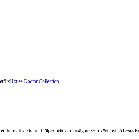
etflix
House Doctor Collection
tt hem att sticka ut, hjälper brittiska husägare som kört fast på bosta