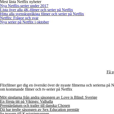
Mest lästa Netflix nyheter
Nya Netflix-serier under 2017
Lista över alla 4K-filmer och serier på Netflix
Hitta alla svenskspråkiga filmer och serier på Netflix
Netflix: Frågor och svar
Nya serier på Netflix i oktober
Få u
Flixfilmer ger dig en översikt över de nyaste filmerna och serierna på Net
om kommande filmer och tv-serier på Netflix
Möt singlarna från andra säsongen av Love is Blind: Sverige
En första titt på Vikings: Valhalla
Premiärdatum och trailer till danska Chosen
Då har tredje säsongen av Sex Education premiär
Se teasern till Kastanjemannen