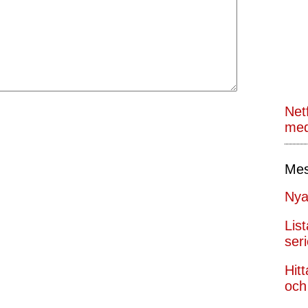
Netf
med
Mes
Nya
Lis
seri
Hit
och 