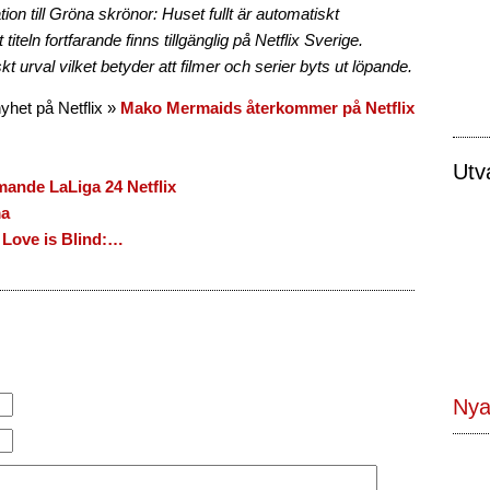
on till Gröna skrönor: Huset fullt är automatiskt
titeln fortfarande finns tillgänglig på Netflix Sverige.
t urval vilket betyder att filmer och serier byts ut löpande.
yhet på Netflix »
Mako Mermaids återkommer på Netflix
Utv
ande LaLiga 24 Netflix
ma
 Love is Blind:…
Nya