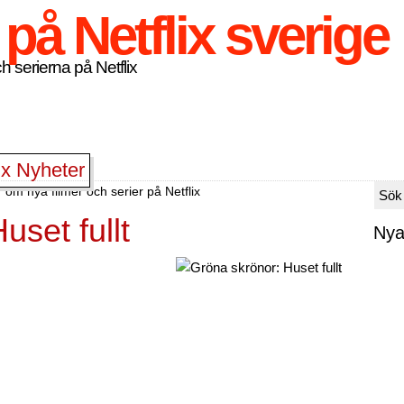
h serierna på Netflix
ix Nyheter
 om nya filmer och serier på Netflix
uset fullt
Nya