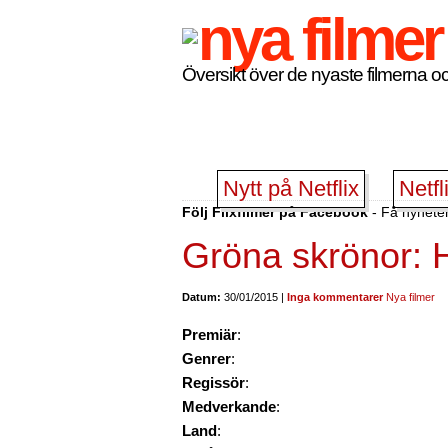
Översikt över de nyaste filmerna oc
Nytt på Netflix
Netfl
Följ Flixfilmer på Facebook
- Få nyheter
Gröna skrönor: H
Datum:
30/01/2015 |
Inga kommentarer
Nya filmer
Premiär
:
Genrer
:
Regissör
:
Medverkande
:
Land
: