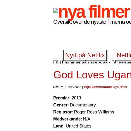
Översikt över de nyaste filmerna oc
Nytt på Netflix
Netfl
Följ Flixfilmer på Facebook
- Få nyheter
God Loves Uga
Datum:
01/08/2015 |
Inga kommentarer
Nya filmer
Premiär
: 2013
Genrer
: Documentary
Regissör
: Roger Ross Williams
Medverkande
: N/A
Land
: United States