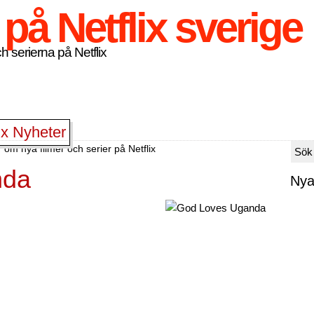
h serierna på Netflix
ix Nyheter
 om nya filmer och serier på Netflix
nda
Nya