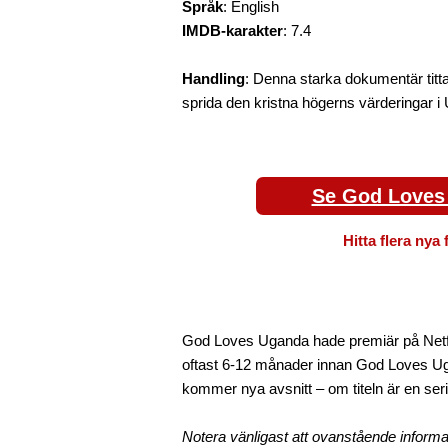
Språk
: English
IMDB-karakter
: 7.4
Handling
: Denna starka dokumentär titt
sprida den kristna högerns värderingar i
Se God Loves 
Hitta flera nya 
God Loves Uganda hade premiär på Netfli
oftast 6-12 månader innan God Loves Uga
kommer nya avsnitt – om titeln är en seri
Notera vänligast att ovanstående inform