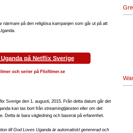
Gre
ar närmare på den religiösa kampanjen som går ut på att
 Uganda.
Uganda på Netflix Sverige
filmer och serier på Flixfilmer.se
War
x Sverige den 1. augusti, 2015. Från detta datum går det
nda kan tas bort från streamingtjänsten eller om det
e. Detta är bara vägledning och baserat på erfarenhet.
ation till God Loves Uganda är automatiskt genererad och