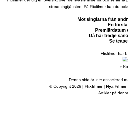
Flixfilmer ger dig en översikt över de nyaste filmerna och serierna på N
streamingtjänsten. På Flixfilmer kan du ock
Möt singlarna från and
En första 
Premiärdatum o
Då har tredje säs
Se tease
Flixfilmer har 
+ Ko
Denna sida är inte associerad med
© Copyright 2026 |
Flixfilmer
|
Nya Filmer
Artiklar på den