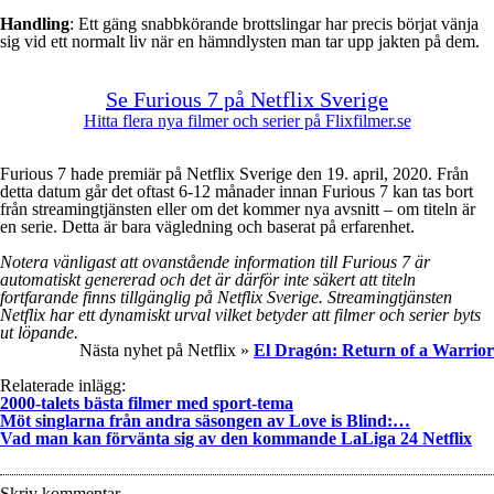
Handling
: Ett gäng snabbkörande brottslingar har precis börjat vänja
sig vid ett normalt liv när en hämndlysten man tar upp jakten på dem.
Se Furious 7 på Netflix Sverige
Hitta flera nya filmer och serier på Flixfilmer.se
Furious 7 hade premiär på Netflix Sverige den 19. april, 2020. Från
detta datum går det oftast 6-12 månader innan Furious 7 kan tas bort
från streamingtjänsten eller om det kommer nya avsnitt – om titeln är
en serie. Detta är bara vägledning och baserat på erfarenhet.
Notera vänligast att ovanstående information till Furious 7 är
automatiskt genererad och det är därför inte säkert att titeln
fortfarande finns tillgänglig på Netflix Sverige. Streamingtjänsten
Netflix har ett dynamiskt urval vilket betyder att filmer och serier byts
ut löpande.
Nästa nyhet på Netflix »
El Dragón: Return of a Warrior
Relaterade inlägg:
2000-talets bästa filmer med sport-tema
Möt singlarna från andra säsongen av Love is Blind:…
Vad man kan förvänta sig av den kommande LaLiga 24 Netflix
Skriv kommentar