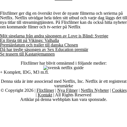
Flixfilmer ger dig en översikt över de nyaste filmerna och serierna på
Netflix. Netflix utvidgar hela tiden sitt utbud och varje dag läggs det till
nya titlar till streamingtjänsten. På Flixfilmer kan du också hitta nyheter
om kommande filmer och tv-serier på Netflix
Möt singlarna från andra säsongen av Love is Blind: Sverige
En första titt på Vikings: Valhalla
Premiärdatum och trailer till danska Chosen
Då har tredje säsongen av Sex Education premiär
Se teasern till Kastanjemannen
Flixfilmer har blivit omnämnd i följande medier:
+ Komplett, IDG, M3 m.fl.
Denna sida är inte associerad med Netflix, Inc. Netflix är ett registrerat
varumärke
© Copyright 2026 |
Flixfilmer
|
Nya Filmer
|
Netflix Nyheter
|
Cookies
|
Kontakt
| All Rights Reserved
Artiklar på denna webbplats kan vara sponsrade.