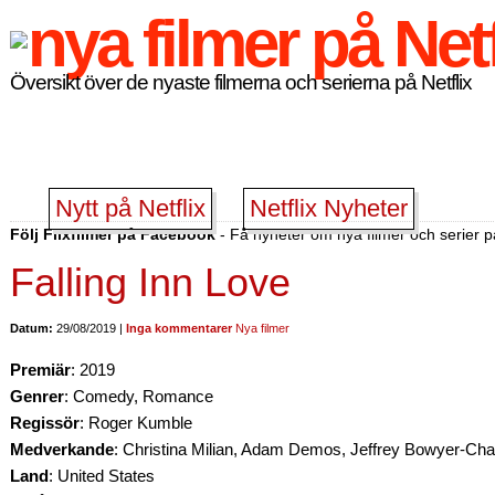
Översikt över de nyaste filmerna och serierna på Netflix
Nytt på Netflix
Netflix Nyheter
Följ Flixfilmer på Facebook
- Få nyheter om nya filmer och serier på
Falling Inn Love
Datum:
29/08/2019 |
Inga kommentarer
Nya filmer
Premiär
: 2019
Genrer
: Comedy, Romance
Regissör
: Roger Kumble
Medverkande
: Christina Milian, Adam Demos, Jeffrey Bowyer-C
Land
: United States