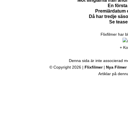
Möt singlarna från and
En första 
Premiärdatum o
Då har tredje säs
Se tease
Flixfilmer har 
+ Ko
Denna sida är inte associerad med
© Copyright 2026 |
Flixfilmer
|
Nya Filmer
Artiklar på den