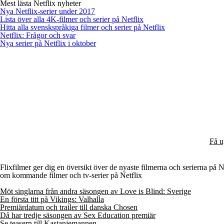
Mest lästa Netflix nyheter
Nya Netflix-serier under 2017
Lista över alla 4K-filmer och serier på Netflix
Hitta alla svenskspråkiga filmer och serier på Netflix
Netflix: Frågor och svar
Nya serier på Netflix i oktober
Få u
Flixfilmer ger dig en översikt över de nyaste filmerna och serierna på Net
om kommande filmer och tv-serier på Netflix
Möt singlarna från andra säsongen av Love is Blind: Sverige
En första titt på Vikings: Valhalla
Premiärdatum och trailer till danska Chosen
Då har tredje säsongen av Sex Education premiär
Se teasern till Kastanjemannen