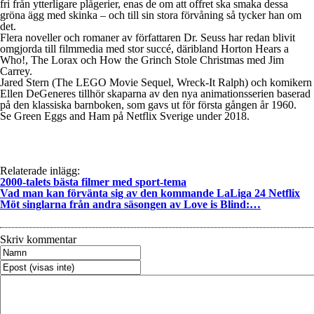
fri från ytterligare plågerier, enas de om att offret ska smaka dessa
gröna ägg med skinka – och till sin stora förvåning så tycker han om
det.
Flera noveller och romaner av författaren Dr. Seuss har redan blivit
omgjorda till filmmedia med stor succé, däribland Horton Hears a
Who!, The Lorax och How the Grinch Stole Christmas med Jim
Carrey.
Jared Stern (The LEGO Movie Sequel, Wreck-It Ralph) och komikern
Ellen DeGeneres tillhör skaparna av den nya animationsserien baserad
på den klassiska barnboken, som gavs ut för första gången år 1960.
Se Green Eggs and Ham på Netflix Sverige under 2018.
Relaterade inlägg:
2000-talets bästa filmer med sport-tema
Vad man kan förvänta sig av den kommande LaLiga 24 Netflix
Möt singlarna från andra säsongen av Love is Blind:…
Skriv kommentar