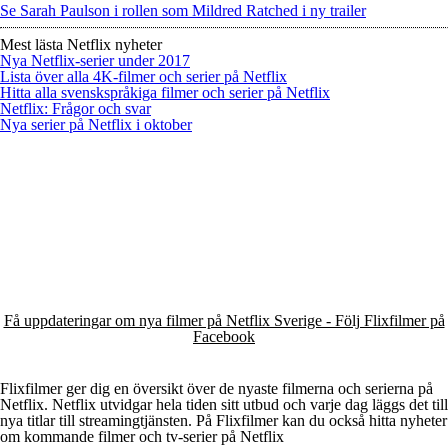
Se Sarah Paulson i rollen som Mildred Ratched i ny trailer
Mest lästa Netflix nyheter
Nya Netflix-serier under 2017
Lista över alla 4K-filmer och serier på Netflix
Hitta alla svenskspråkiga filmer och serier på Netflix
Netflix: Frågor och svar
Nya serier på Netflix i oktober
Få uppdateringar om nya filmer på Netflix Sverige - Följ Flixfilmer på
Facebook
Flixfilmer ger dig en översikt över de nyaste filmerna och serierna på
Netflix. Netflix utvidgar hela tiden sitt utbud och varje dag läggs det till
nya titlar till streamingtjänsten. På Flixfilmer kan du också hitta nyheter
om kommande filmer och tv-serier på Netflix