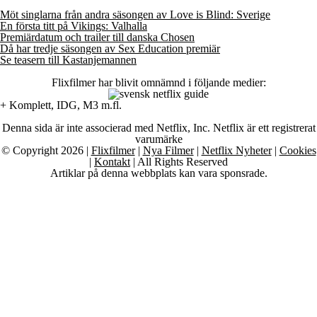
Möt singlarna från andra säsongen av Love is Blind: Sverige
En första titt på Vikings: Valhalla
Premiärdatum och trailer till danska Chosen
Då har tredje säsongen av Sex Education premiär
Se teasern till Kastanjemannen
Flixfilmer har blivit omnämnd i följande medier:
+ Komplett, IDG, M3 m.fl.
Denna sida är inte associerad med Netflix, Inc. Netflix är ett registrerat
varumärke
© Copyright 2026 |
Flixfilmer
|
Nya Filmer
|
Netflix Nyheter
|
Cookies
|
Kontakt
| All Rights Reserved
Artiklar på denna webbplats kan vara sponsrade.